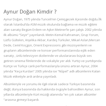
Aynur Doğan Kimdir ?
Aynur Doğan, 1975 yılında Tunceli’nin Çemişgezek ilçesinde doğdu.İlk
olarak İstanbul’da ASM müzik okulunda bağlama ve müzik eğitimi
alan sanatçı Begüm Erdem ve Aşkın Metiner’le şan çalıştı. 2002 yılında
ilk albümü “Seyir” yayınlandı. Metin-Kemal Kahraman, Grup Yorum,
Lütfü Gültekin, Anjelika Akbar, Kardeş Türküler, Mikail Aslan,Mercan
Dede, Cemil Koçgün, Orient Expressions gibi müzisyenlerin ve
grupların albümlerinde ve konser performanslarında eşlik eden
sanatçı , ünlü televizyon dizilerinde ve uluslararası büyük ses
getiren sinema filmlerinde de vokaliyle yer aldı. Yurtiçi ve yurtdışında
Kürtçe ve Türkçe canlı performaslarıyla ününü artıran Aynur, 2004
yılında “Keça Kurdan” 2005 yılında ise “Nûpel” adlı albümlerini Kalan
Müzik etiketiyle ardı ardına yayınladı.
Albümleriyle ve yorumu ile ilgili olarak sadece Türkiye basınında
değil, dünya basınında da hakkında övgüyle bahsedilen Aynur, son
yıllarda albümleriyle Kürt müziği alanında “en çok satan albümler
“arasına girmeyi başardı.