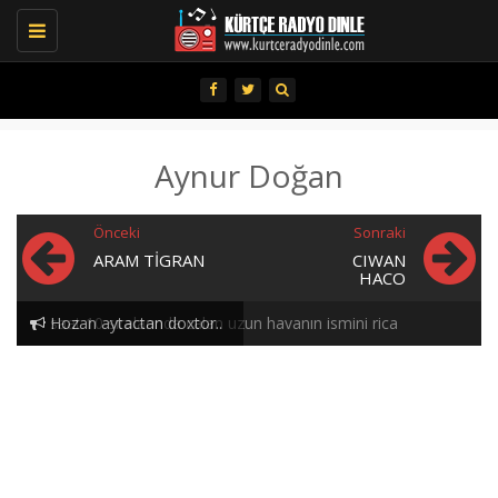
Toggle
navigation
Aynur Doğan
Önceki
Sonraki
ARAM TIGRAN
CIWAN
HACO
Hozan aytactan doxtor..