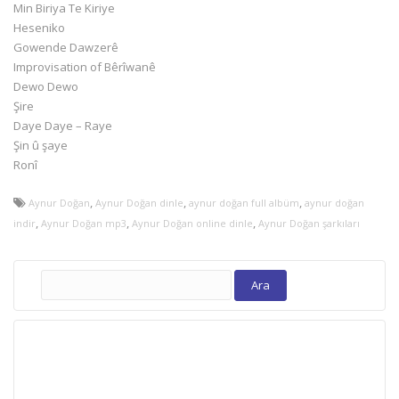
Min Biriya Te Kiriye
Heseniko
Gowende Dawzerê
Improvisation of Bêrîwanê
Dewo Dewo
Şire
Daye Daye – Raye
Şin û şaye
Ronî
,
,
,
Aynur Doğan
Aynur Doğan dinle
aynur doğan full albüm
aynur doğan
,
,
,
indir
Aynur Doğan mp3
Aynur Doğan online dinle
Aynur Doğan şarkıları
Arama: