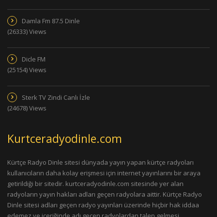
Damla Fm 87.5 Dinle
(26333) Views
Dicle FM
(25154) Views
Sterk TV Zindi Canlı İzle
(24678) Views
Kurtceradyodinle.com
Kürtçe Radyo Dinle sitesi dünyada yayın yapan kürtçe radyoları
kullanıcıların daha kolay erişmesi için internet yayınlarını bir araya
getirildiği bir sitedir. kurtceradyodinle.com sitesinde yer alan
radyoların yayın hakları adları geçen radyolara aittir. Kürtçe Radyo
Dinle sitesi adları geçen radyo yayınları üzerinde hiçbir hak iddaa
edemez ve içeriğinde adı geçen radyolardan talep gelmesi