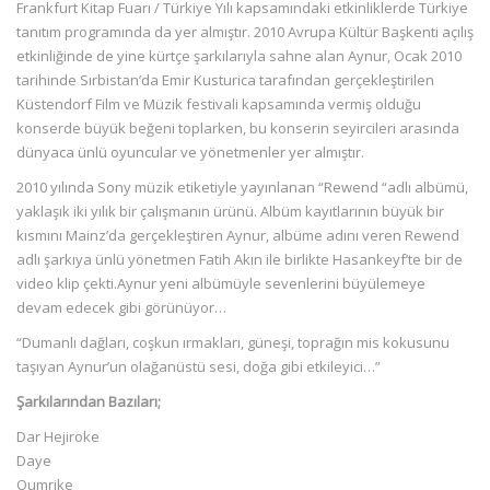
Frankfurt Kitap Fuarı / Türkiye Yılı kapsamındaki etkinliklerde Türkiye
tanıtım programında da yer almıştır. 2010 Avrupa Kültür Başkenti açılış
etkinliğinde de yine kürtçe şarkılarıyla sahne alan Aynur, Ocak 2010
tarihinde Sırbistan’da Emir Kusturica tarafından gerçekleştirilen
Küstendorf Film ve Müzik festivali kapsamında vermiş olduğu
konserde büyük beğeni toplarken, bu konserin seyircileri arasında
dünyaca ünlü oyuncular ve yönetmenler yer almıştır.
2010 yılında Sony müzik etiketiyle yayınlanan “Rewend “adlı albümü,
yaklaşık iki yılık bir çalışmanın ürünü. Albüm kayıtlarının büyük bir
kısmını Mainz’da gerçekleştiren Aynur, albüme adını veren Rewend
adlı şarkıya ünlü yönetmen Fatih Akın ile birlikte Hasankeyf’te bir de
video klip çekti.Aynur yeni albümüyle sevenlerini büyülemeye
devam edecek gibi görünüyor…
“Dumanlı dağları, coşkun ırmakları, güneşi, toprağın mis kokusunu
taşıyan Aynur’un olağanüstü sesi, doğa gibi etkileyici…”
Şarkılarından Bazıları;
Dar Hejiroke
Daye
Qumrike