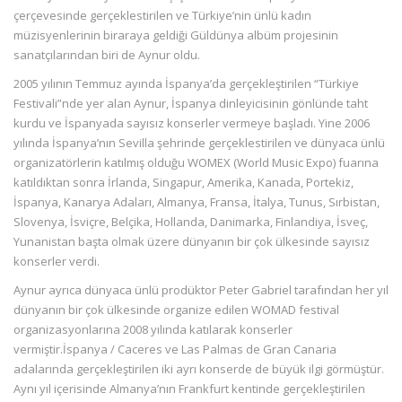
çerçevesinde gerçeklestirilen ve Türkiye’nin ünlü kadın
müzisyenlerinin biraraya geldiği Güldünya albüm projesinin
sanatçılarından biri de Aynur oldu.
2005 yılının Temmuz ayında İspanya’da gerçekleştirilen “Türkiye
Festivali”nde yer alan Aynur, İspanya dinleyicisinin gönlünde taht
kurdu ve İspanyada sayısız konserler vermeye başladı. Yine 2006
yılında İspanya’nın Sevilla şehrinde gerçeklestirilen ve dünyaca ünlü
organizatörlerin katılmış olduğu WOMEX (World Music Expo) fuarına
katıldıktan sonra İrlanda, Singapur, Amerika, Kanada, Portekiz,
İspanya, Kanarya Adaları, Almanya, Fransa, İtalya, Tunus, Sırbistan,
Slovenya, İsviçre, Belçika, Hollanda, Danimarka, Finlandiya, İsveç,
Yunanistan başta olmak üzere dünyanın bir çok ülkesinde sayısız
konserler verdi.
Aynur ayrıca dünyaca ünlü prodüktor Peter Gabriel tarafından her yıl
dünyanın bir çok ülkesinde organize edilen WOMAD festival
organizasyonlarına 2008 yılında katılarak konserler
vermiştir.İspanya / Caceres ve Las Palmas de Gran Canaria
adalarında gerçekleştirilen iki ayrı konserde de büyük ilgi görmüştür.
Aynı yıl içerisinde Almanya’nın Frankfurt kentinde gerçekleştirilen