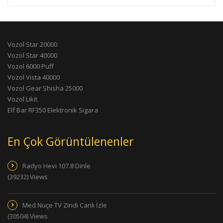
Vozol Star 20000
Vozol Star 40000
Vozol 6000 Puff
Vozol Vista 40000
Vozol Gear Shisha 25000
Vozol Likit
Elf Bar RF350 Elektronik Sigara
En Çok Görüntülenenler
Radyo Hevi 107.8 Dinle
(39232) Views
Med Nuçe TV Zindi Canlı İzle
(30504) Views