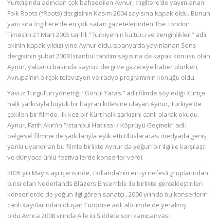
Yurtdışında adından çok bahsedilen Aynur, İngiltere’de yayımlanan
Folk Roots (fRoots) dergisinin Kasım 2004 sayısına kapak oldu. Bunun
yanı sıra İngiltere’de en çok satan gazetelerinden The London
Times’ın 21 Mart 2005 tarihli “Türkiye’nin kültürü ve zenginlikleri” adlı
ekinin kapak yıldızı yine Aynur oldu.Ispanya’da yayınlanan Sons
dergisinin şubat 2008 Istanbul tanıtım sayısına da kapak konusu olan
Aynur, yabancı basında sayısız dergi ve gazeteye haber olurken,
Avrupa’nın birçok televizyon ve radyo programının konuğu oldu.
Yavuz Turgul’un yönettiği “Gönül Yarası” adlı filmde söylediği Kürtçe
halk şarkısıyla büyük bir hayran kitlesine ulaşan Aynur, Türkiye’de
çekilen bir filmde, ilk kez bir Kürt halk şarkısını canlı olarak okudu.
Aynur, Fatih Akın’ın “İstanbul Hatırası / Köprüyü Geçmek” adlı
belgesel filmine de şarkılarıyla eşlik etti.Uluslararası medyada geniş
yankı uyandıran bu filmle birlikte Aynur da yoğun bir ilgi ile karşılaştı
ve dünyaca ünlü festivallerde konserler verdi.
2005 yılı Mayıs ayı içerisinde, Hollanda’nın en iyi nefesli gruplarından
birisi olan Nederlands Blazers Ensemble ile birlikte gerçekleştirilen
konserlerde de yoğun ilgi gören sanatçı , 2006 yılında bu konserlerin
canlı kayıtlarından oluşan Turqoise adlı albümde de yeralmış
oldu.Ayrıca 2008 yılında Aile içi Şiddete son kampanyası