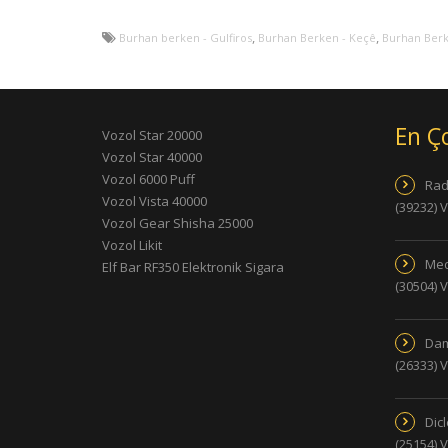
,
,
Burhan berken - Gulfiros
Burhan Berken - Keçê
Burhan Berk
En Ç
Vozol Star 20000
Vozol Star 40000
Vozol 6000 Puff
Rad
Vozol Vista 40000
(39232) 
Vozol Gear Shisha 25000
Vozol Likit
Med
Elf Bar RF350 Elektronik Sigara
(30504) 
Dam
(26333) 
Dic
(25154) 