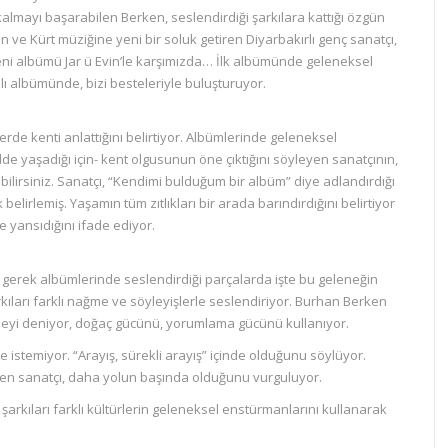
mayı başarabilen Berken, seslendirdiği şarkılara kattığı özgün
an ve Kürt müziğine yeni bir soluk getiren Diyarbakırlı genç sanatçı,
eni albümü Jar ü Evin’le karşımızda… İlk albümünde geleneksel
dlı albümünde, bizi besteleriyle buluşturuyor.
rde kenti anlattığını belirtiyor. Albümlerinde geleneksel
de yaşadığı için- kent olgusunun öne çıktığını söyleyen sanatçının,
bilirsiniz. Sanatçı, “Kendimi bulduğum bir albüm” diye adlandırdığı
irlemiş. Yaşamın tüm zıtlıkları bir arada barındırdığını belirtiyor
e yansıdığını ifade ediyor.
 gerek albümlerinde seslendirdiği parçalarda işte bu geleneğin
rkıları farklı nağme ve söyleyişlerle seslendiriyor. Burhan Berken
irmeyi deniyor, doğaç gücünü, yorumlama gücünü kullanıyor.
 istemiyor. “Arayış, sürekli arayış” içinde olduğunu söylüyor.
yen sanatçı, daha yolun başında olduğunu vurguluyor.
 şarkıları farklı kültürlerin geleneksel enstürmanlarını kullanarak