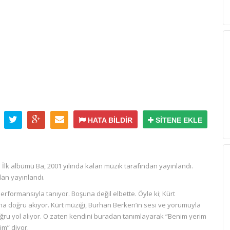
HATA BİLDİR
SİTENE EKLE
 İlk albümü Ba, 2001 yılında kalan müzik tarafından yayınlandı.
dan yayınlandı.
rformansıyla tanıyor. Boşuna değil elbette. Öyle ki; Kürt
na doğru akıyor. Kürt müziği, Burhan Berken’in sesi ve yorumuyla
 doğru yol alıyor. O zaten kendini buradan tanımlayarak “Benim yerim
im” diyor.