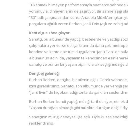
Tükenmek bilmeyen performansıyla saatlerce sahnede kal
yorumuyla, dinleyenlerini de şaşırtıyor. Bir sahne aşığı ol
“Bâ” adlı çalışmasından sonra Anadolu Müzik’ten çıkan y
parçalara ağırlık veren Berken, Jar ü Evin (aşk ve zehir) a
Kent olgusu öne çıkıyor
Sanatçı, bu albümünde yaptığı bestelerde ve yazdığı sözle
çalışmalara yer verse de, şarkılarında daha çok -metropol
kendine ve kente dair tüm duygularını “Jar ü Evin” de bula
albümünün adını da, yaşamın ta kendisinden esinlenerek bel
sanatçı ve bunun bir yaşam biçimi olarak seçtiği müziğe d
Dengbej geleneği
Burhan Berken, dengbej bir ailenin oğlu. Gerek sahnede,
izini görebilirsiniz. Sanatçı, son albümünde yer verdiği şa
“Jar ü Evin” de hiç okumadığı tonlarda şarkıları seslend
Burhan Berken kendi yaptığı müziği tarif etmiyor, etmek de
“Yaşam durağan olmadığı gibi müzikte durağan değil.” di
Sanatçının müziği deneyselliğe açık. Öyle ki, seslendirdiği
renklendirmiş.