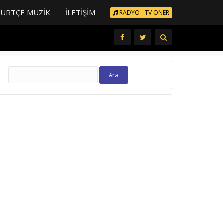
KÜRTÇE MÜZIK
İLETIŞIM
RADYO - TV ÖNER
Arama: