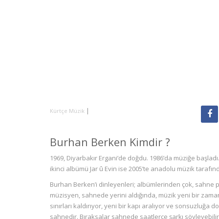
|
Kürtçe Müzik
Burhan Berken Kimdir ?
1969, Diyarbakır Ergani’de doğdu. 1986’da müziğe başladı.
ikinci albümü Jar û Evin ise 2005’te anadolu müzik tarafın
Burhan Berken’i dinleyenleri; albümlerinden çok, sahne pe
müzisyen, sahnede yerini aldığında, müzik yeni bir zama
sınırları kaldırıyor, yeni bir kapı aralıyor ve sonsuzluğa
sahnedir. Bıraksalar sahnede saatlerce şarkı söyleyebilir