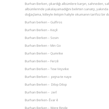
Burhan Berken, çıkardığı albümlere karşın, sahneden, s
albümlerinde yakalayamadığını belirten sanatçı, yakında kar
doğaçlama, kitleyle iletişim haliyle okumanın tarifsiz bir
Burhan berken – Gulfiros
Burhan Berken – Keçê
Burhan Berken – Sosin
Burhan Berken – Min Go
Burhan Berken – Qumrike
Burhan Berken – Ferzê
Burhan Berken – Tew Veyvike
Burhan Berken – pejna te naye
Burhan Berken – Dilop Dilop
Burhan Berken – zerî
Burhan Berken- Êvar ê
Burhan Berken – Were Rinde