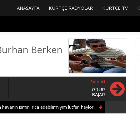
ANASAYFA
KÜRTÇE RADYOLAR
KÜRTÇE TV
Burhan Berken
Sonraki
GRUP
BAJAR
 havanın ismini rica edebılırmıyım lutfen heylor..