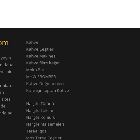
com
Kahve
Kahve Çeşitleri
Kahve Makinesi
 yayın
Kahve filtre kağıdı
rın daha
Moka Pot
ını bir
MHW-3BOMBER
Kahve Değirmenleri
r alan
Kafe için toptan Kahve
çen
 sitesi
Nargile Tütünü
nde
Nargile Takımı
nde adı
Nargile Kömürü
Nargile Malzemeleri
Terea Iqos
Iqos Terea Çeşitleri