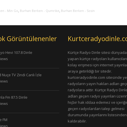
,
,
en - Min Go
Burhan Berken - Qumrike
Burhan Berken - Sosin
ok Görüntülenenler
Kurtceradyodinle.
yo Hevi 107.8 Dinle
Kürtçe Radyo Dinle sitesi dünyada
Views
yapan kürtçe radyoları kullanıcıla
kolay erişmesi için internet yayınlar
araya getirildiği bir sitedir.
 Nuçe TV Zindi Canlı İzle
kurtceradyodinle.com sitesinde ye
Views
radyoların yayın hakları adları ge
radyolara aittir. Kürtçe Radyo Dinle
adları geçen radyo yayınları üzeri
la Fm 87.5 Dinle
hiçbir hak iddaa edemez ve içeriği
Views
geçen radyolardan talep gelmesi
durumunda yayınlarını listesinden
le FM
kaldırabilir.
Views