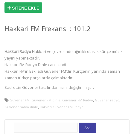
SİTENE EKLE
Hakkari FM Frekansı : 101.2
Hakkari Radyo
Hakkari ve çevresinde ağırlıklı olarak kürtçe müzik
yayını yapmaktadır.
Hakkari FM Radyo Dinle canlı zindi
Hakkari FM’in Eski adı Güvener FM’dir. Kürtçenin yanında zaman
zaman türkçe parçalarda çalmaktadır.
Sadrettin Güvener tarafından ismi değiştirilmiştir.
,
,
,
,
Güvener FM
Güvener FM dinle
Güvener FM Radyo
Güvener radyo
,
Güvener radyo dinle
Hakkari Güvener FM Radyo
Arama: