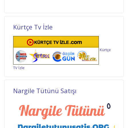
Kürtçe Tv İzle
Kürtçe
TV İzle
Nargile Tütünü Satışı