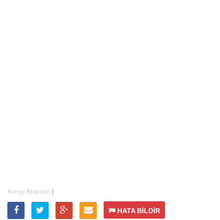
|
Kürtçe Radyolar
HATA BİLDİR