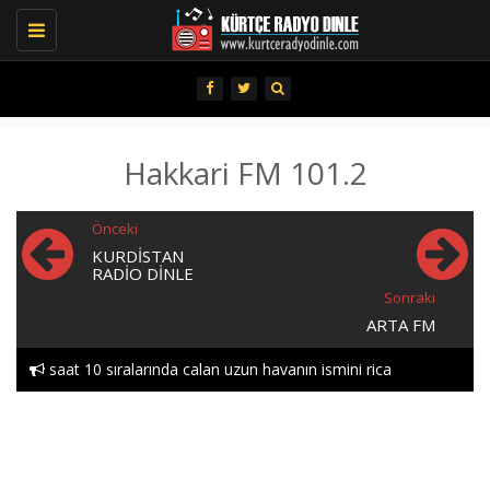
Toggle
navigation
Hakkari FM 101.2
Önceki
KURDISTAN
RADIO DINLE
Sonraki
ARTA FM
saat 10 sıralarında calan uzun havanın ismini rica
edebılırmıyım lutfen heylor..