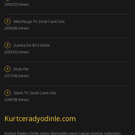
(39232) Views
Med Nuçe TV Zindi Canlı İzle
(30504) Views
Damla Fm 87.5 Dinle
(26333) Views
Dicle FM
(25154) Views
Sterk TV Zindi Canlı İzle
(24678) Views
Kurtceradyodinle.com
Kürtçe Radyo Dinle sitesi dünyada yayın yapan kürtçe radyoları