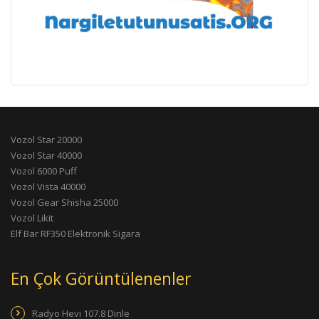
Vozol Star 20000
Vozol Star 40000
Vozol 6000 Puff
Vozol Vista 40000
Vozol Gear Shisha 25000
Vozol Likit
Elf Bar RF350 Elektronik Sigara
En Çok Görüntülenenler
Radyo Hevi 107.8 Dinle