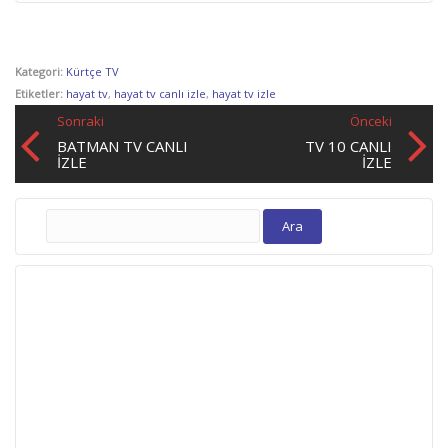
Kategori:
Kürtçe TV
Etiketler:
hayat tv
,
hayat tv canlı izle
,
hayat tv izle
Sonraki
Önceki
BATMAN TV CANLI
TV 10 CANLI
İZLE
IZLE
Arama: