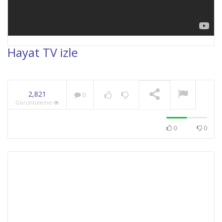
Hayat TV izle
NOW PLAYING
2,821
0
Görüntüleme
0
0