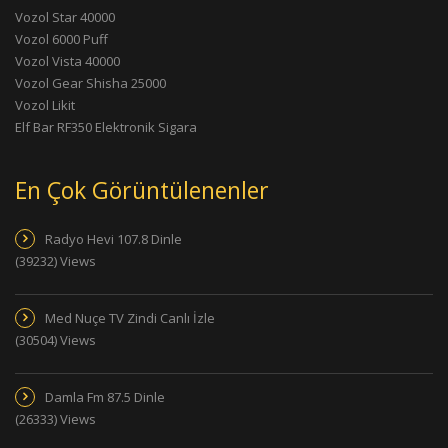
Vozol Star 40000
Vozol 6000 Puff
Vozol Vista 40000
Vozol Gear Shisha 25000
Vozol Likit
Elf Bar RF350 Elektronik Sigara
En Çok Görüntülenenler
Radyo Hevi 107.8 Dinle
(39232) Views
Med Nuçe TV Zindi Canlı İzle
(30504) Views
Damla Fm 87.5 Dinle
(26333) Views