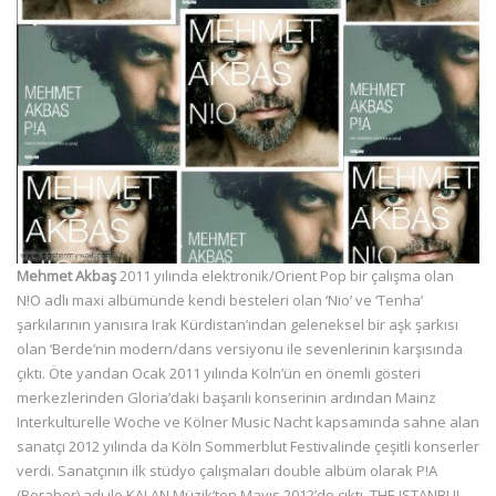
Mehmet Akbaş
2011 yılında elektronik/Orient Pop bir çalışma olan
N!O adlı maxi albümünde kendi besteleri olan ‘Nio’ ve ‘Tenha’
şarkılarının yanısıra Irak Kürdistan’ından geleneksel bir aşk şarkısı
olan ‘Berde’nin modern/dans versiyonu ile sevenlerinin karşısında
çıktı. Öte yandan Ocak 2011 yılında Köln’ün en önemli gösteri
merkezlerinden Gloria’daki başarılı konserinin ardından Mainz
Interkulturelle Woche ve Kölner Music Nacht kapsamında sahne alan
sanatçı 2012 yılında da Köln Sommerblut Festivalinde çeşitli konserler
verdi. Sanatçının ilk stüdyo çalışmaları double albüm olarak P!A
(Beraber) adı ile KALAN Müzik’ten Mayıs 2012’de çıktı. THE ISTANBUL