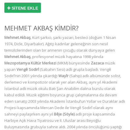
SİTENE EKLE
MEHMET AKBAŞ KİMDİR?
Mehmet Akbaş
, Kürt şarkıcı, şarkı yazarı, besteci (doğum 1 Nisan
1974, Dicle, Diyarbakır). Ağıtçı kadınlar geleneğinin son nesil
temsilcilerinden olan bir annenin çocuğu olarak dünyaya gelen
Mehmet Akbaş
, profesyonel müzik hayatına 1998 yılında
Mezopotamya Kültür Merkezi
(MKM) bünyesinde
Zazaca
müzik
yapan
Vengê Sodirî
(Sabahın Sesi) adlı grupla başladı. Vengê
Sodirî’nin 2001 yılında çıkardığı
Wayîr
(Sahip) adlı albümünde solist,
derlemeci ve kompotizör olarak yer alan Akbaş, aynı yıl Akademi
İstanbul adlı müzik okulu Batı Şan Anabilim dalına burslu olarak
kabul edildi. Müzik eğitimi boyunca grup çalışmalarına da devam
eden sanatçı 2003 yılında Akademi İstanbul’un Yollar ve Duraklar adlı
Projesi kapsamında Mercan Dede ile Vengê Sodirî olarak aynı
sahneyi paylaşırken aynı yıl
Bêje (Söyle)
adlı proje kapsamında
Harbiye Açık Hava Tiyatrosu ve II. Uluslar arası Beyoğlu
Buluşmasında grubuyla sahne aldı. 2004 yılında öncülüğünü yaptığı