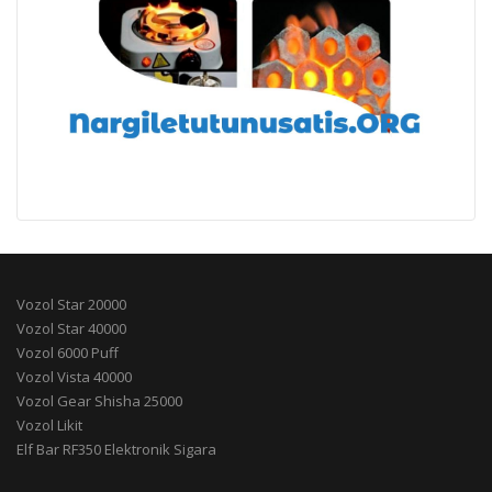
Vozol Star 20000
Vozol Star 40000
Vozol 6000 Puff
Vozol Vista 40000
Vozol Gear Shisha 25000
Vozol Likit
Elf Bar RF350 Elektronik Sigara