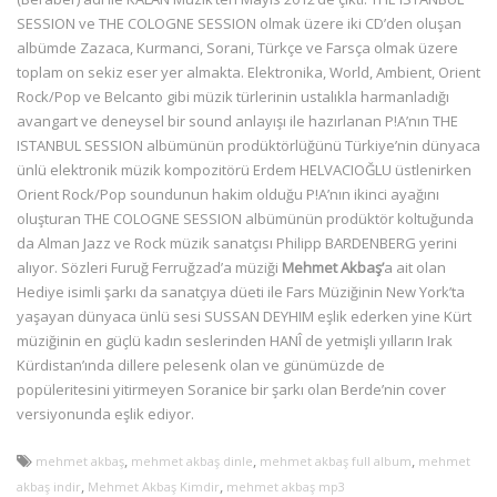
SESSION ve THE COLOGNE SESSION olmak üzere iki CD’den oluşan
albümde Zazaca, Kurmanci, Sorani, Türkçe ve Farsça olmak üzere
toplam on sekiz eser yer almakta. Elektronika, World, Ambient, Orient
Rock/Pop ve Belcanto gibi müzik türlerinin ustalıkla harmanladığı
avangart ve deneysel bir sound anlayışı ile hazırlanan P!A’nın THE
ISTANBUL SESSION albümünün prodüktörlüğünü Türkiye’nin dünyaca
ünlü elektronik müzik kompozitörü Erdem HELVACIOĞLU üstlenirken
Orient Rock/Pop soundunun hakim olduğu P!A’nın ikinci ayağını
oluşturan THE COLOGNE SESSION albümünün prodüktör koltuğunda
da Alman Jazz ve Rock müzik sanatçısı Philipp BARDENBERG yerini
alıyor. Sözleri Furuğ Ferruğzad’a müziği
Mehmet Akbaş’
a ait olan
Hediye isimli şarkı da sanatçıya düeti ile Fars Müziğinin New York’ta
yaşayan dünyaca ünlü sesi SUSSAN DEYHIM eşlik ederken yine Kürt
müziğinin en güçlü kadın seslerinden HANÎ de yetmişli yılların Irak
Kürdistan’ında dillere pelesenk olan ve günümüzde de
popüleritesini yitirmeyen Soranice bir şarkı olan Berde’nin cover
versiyonunda eşlik ediyor.
,
,
,
mehmet akbaş
mehmet akbaş dinle
mehmet akbaş full album
mehmet
,
,
akbaş indir
Mehmet Akbaş Kimdir
mehmet akbaş mp3