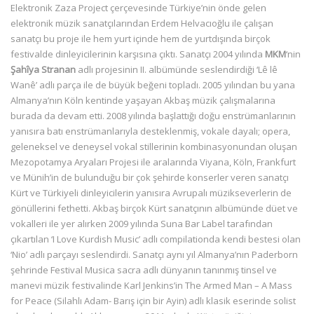
Elektronik Zaza Project çerçevesinde Türkiye’nin önde gelen
elektronik müzik sanatçılarından Erdem Helvacıoğlu ile çalışan
sanatçı bu proje ile hem yurt içinde hem de yurtdışında birçok
festivalde dinleyicilerinin karşısına çıktı. Sanatçı 2004 yılında
MKM
‘nin
Şahîya Stranan
adlı projesinin II. albümünde seslendirdiği ‘Lê lê
Wanê’ adlı parça ile de büyük beğeni topladı. 2005 yılından bu yana
Almanya’nın Köln kentinde yaşayan Akbaş müzik çalışmalarına
burada da devam etti. 2008 yılında başlattığı doğu enstrümanlarının
yanısıra batı enstrümanlarıyla desteklenmiş, vokale dayalı; opera,
geleneksel ve deneysel vokal stillerinin kombinasyonundan oluşan
Mezopotamya Aryaları Projesi ile aralarında Viyana, Köln, Frankfurt
ve Münih’in de bulunduğu bir çok şehirde konserler veren sanatçı
Kürt ve Türkiyeli dinleyicilerin yanısıra Avrupalı müzikseverlerin de
gönüllerini fethetti. Akbaş birçok Kürt sanatçının albümünde düet ve
vokalleri ile yer alırken 2009 yılında Suna Bar Label tarafından
çıkartılan ‘I Love Kurdish Music’ adlı compilationda kendi bestesi olan
‘Nio’ adlı parçayı seslendirdi. Sanatçı aynı yıl Almanya’nın Paderborn
şehrinde Festival Musica sacra adlı dünyanın tanınmış tinsel ve
manevi müzik festivalinde Karl Jenkins’in The Armed Man – A Mass
for Peace (Silahlı Adam- Barış için bir Ayin) adlı klasik eserinde solist