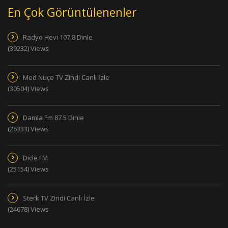
En Çok Görüntülenenler
Radyo Hevi 107.8 Dinle
(39232) Views
Med Nuçe TV Zindi Canlı İzle
(30504) Views
Damla Fm 87.5 Dinle
(26333) Views
Dicle FM
(25154) Views
Sterk TV Zindi Canlı İzle
(24678) Views