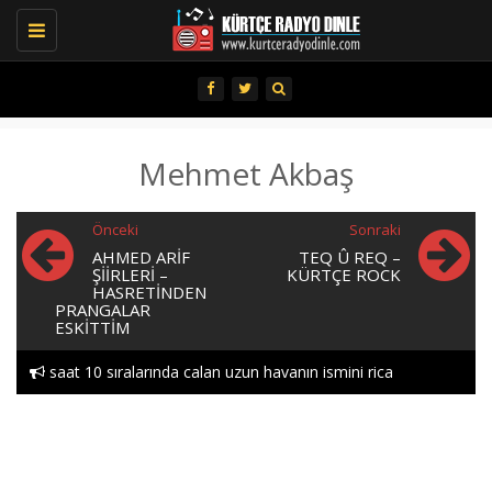
Toggle
navigation
Mehmet Akbaş
Önceki
Sonraki
AHMED ARIF
TEQ Û REQ –
ŞIIRLERI –
KÜRTÇE ROCK
HASRETİNDEN
PRANGALAR
ESKİTTİM
saat 10 sıralarında calan uzun havanın ismini rica
Hozan aytactan doxtor..
edebılırmıyım lutfen heylor..