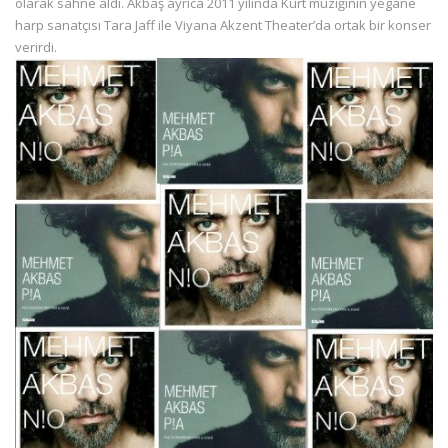
olarak sahne aldı. Akbaş ayrıca 2011 yılında Kürt müziğinin yegane
harp sanatçısı Tara Jaff ile Viyana Akzent Theater’da ortak bir konser
verirdi.