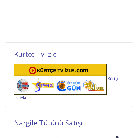
Kürtçe Tv İzle
Kürtçe
TV İzle
Nargile Tütünü Satışı