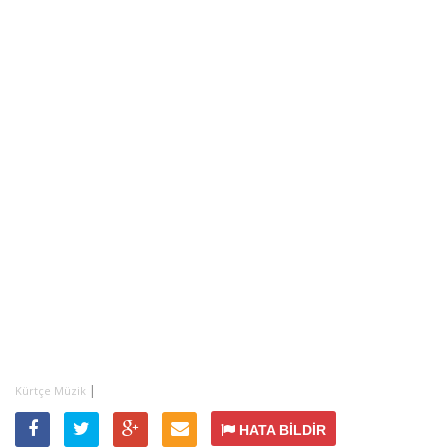
|
Kürtçe Müzik
HATA BİLDİR