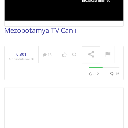
Mezopotamya TV Canlı
NOW PLAYING
6,801
18
Görüntüleme
+12
-15