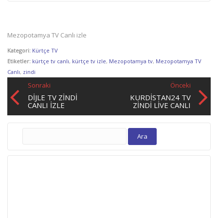
Mezopotamya TV Canlı izle
Kategori:
Kürtçe TV
Etiketler:
kürtçe tv canlı
,
kürtçe tv izle
,
Mezopotamya tv
,
Mezopotamya TV
Canlı
,
zindi
Sonraki
Önceki
DİJLE TV ZINDI
KURDISTAN24 TV
CANLI İZLE
ZINDI LIVE CANLI
Arama: