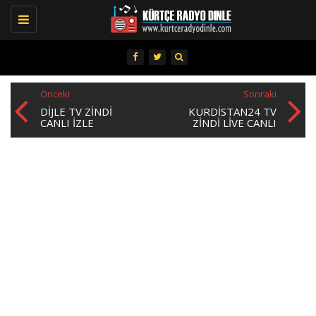
Toggle
navigation
Önceki
Sonraki
DİJLE TV ZINDI
KURDISTAN24 TV
CANLI İZLE
ZINDI LIVE CANLI