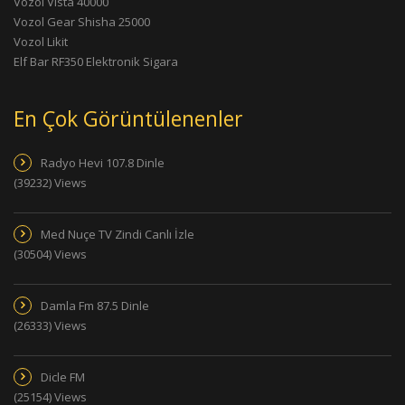
Vozol Vista 40000
Vozol Gear Shisha 25000
Vozol Likit
Elf Bar RF350 Elektronik Sigara
En Çok Görüntülenenler
Radyo Hevi 107.8 Dinle
(39232) Views
Med Nuçe TV Zindi Canlı İzle
(30504) Views
Damla Fm 87.5 Dinle
(26333) Views
Dicle FM
(25154) Views