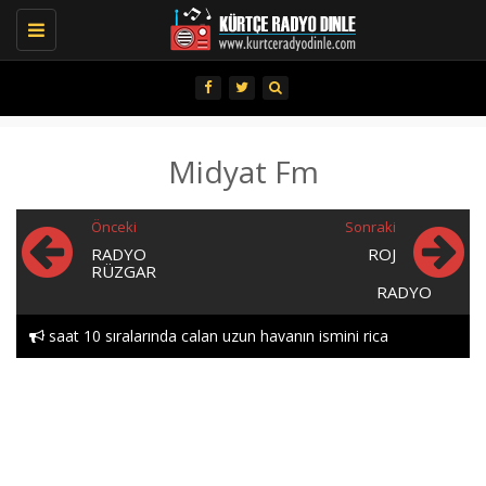
Toggle
navigation
Midyat Fm
Önceki
Sonraki
RADYO
ROJ
RÜZGAR
RADYO
saat 10 sıralarında calan uzun havanın ismini rica
edebılırmıyım lutfen heylor..