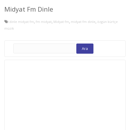
Midyat Fm Dinle
,
,
,
,
dinle midyat fm
fm midyat
Midyat fm
midyat fm dinle
özgün kürtçe
müzik
Arama: