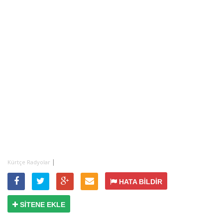
|
Kürtçe Radyolar
HATA BİLDİR
SİTENE EKLE