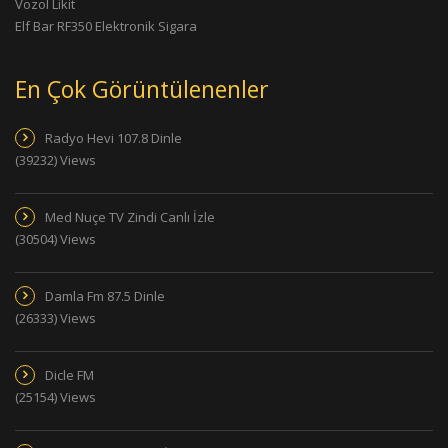
Vozol Likit
Elf Bar RF350 Elektronik Sigara
En Çok Görüntülenenler
Radyo Hevi 107.8 Dinle
(39232) Views
Med Nuçe TV Zindi Canlı İzle
(30504) Views
Damla Fm 87.5 Dinle
(26333) Views
Dicle FM
(25154) Views