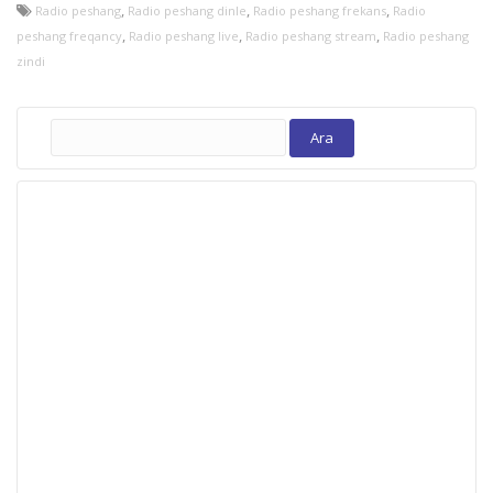
,
,
,
Radio peshang
Radio peshang dinle
Radio peshang frekans
Radio
,
,
,
peshang freqancy
Radio peshang live
Radio peshang stream
Radio peshang
zindi
Arama: