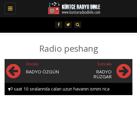
Toggle
navigation
Radio peshang
Önceki
Sonraki
RADYO ÖZGÜN
RADYO
RÜZGAR
saat 10 sıralarında calan uzun havanın ismini rica
Hozan aytactan doxtor..
edebılırmıyım lutfen heylor..