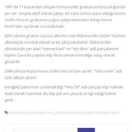
1997 de 11 bayandan oluşan Koma Asmîn grubunun kuruculuğunda
yer alır. Grupta aktif olarak çalışır, bir süre sonra üyesi olduğu Koma
Gulên Xerzan grubunun yoğun çalışmalarından dolayı Koma
Asmîn’den ayrılmak zorunda kalır.
2005 yılında grubun üçüncü albümü olan Rûkena Min (Güler Yüzlüm)
albümüyle müzikal olarak iyi bir çıkış yakalarlar. Rûkena Min
albümünde yer alan “memet kanî” ve “elo dîno” adlı parçalarının
klipleri Zaxo’da yapılan klip festivalinde birinciliğe aday olarak
gösterilir.
2006 yılında Rojda Koma Gulên Xerzan’dan ayrılır. “Sebra mın” adlı
Solo albüm çıkarır.
Dengbêj Şakıro’nun seslendirdiği “Wey Dıl” adlı parçayı klip halinde
düet olarak hazırladı. Bu klip çok ses çıkardı ve ilgi odağı haline
geldi…
,
,
,
haval cuma
rojda daye miro
Rojda Full albüm
Rojda Full albüm dinle
Arama: