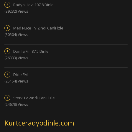
Radyo Hevi 107.8 Dinle
(39232) Views
Med Nuçe TV Zindi Canlı İzle
(30504) Views
Damla Fm 87.5 Dinle
(26333) Views
Dicle FM
(25154) Views
Sterk TV Zindi Canlı İzle
(24678) Views
Kurtceradyodinle.com