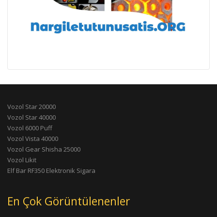
Vozol Star 20000
Vozol Star 40000
Vozol 6000 Puff
Vozol Vista 40000
Vozol Gear Shisha 25000
Vozol Likit
Elf Bar RF350 Elektronik Sigara
En Çok Görüntülenenler