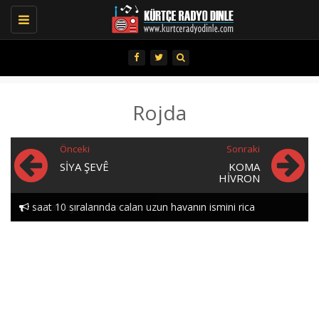
Toggle
navigation
Rojda
Önceki
Sonraki
SIYA ŞEVÊ
KOMA
HIVRON
saat 10 sıralarında calan uzun havanın ismini rica
Hozan aytactan doxtor..
edebılırmıyım lutfen heylor..