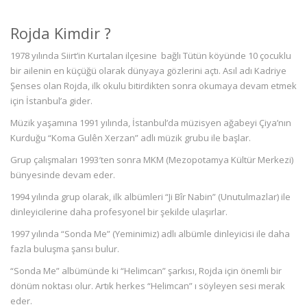
Rojda Kimdir ?
1978 yılında Siirt’in Kurtalan ilçesine bağlı Tütün köyünde 10 çocuklu
bir ailenin en küçüğü olarak dünyaya gözlerini açtı. Asıl adı Kadriye
Şenses olan Rojda, ilk okulu bitirdikten sonra okumaya devam etmek
için İstanbul’a gider.
Müzik yaşamına 1991 yılında, İstanbul’da müzisyen ağabeyi Çiya’nın
Kurduğu “Koma Gulên Xerzan” adlı müzik grubu ile başlar.
Grup çalışmaları 1993′ten sonra MKM (Mezopotamya Kültür Merkezi)
bünyesinde devam eder.
1994 yılında grup olarak, ilk albümleri “Ji Bîr Nabin” (Unutulmazlar) ile
dinleyicilerine daha profesyonel bir şekilde ulaşırlar.
1997 yılında “Sonda Me” (Yeminimiz) adlı albümle dinleyicisi ile daha
fazla buluşma şansı bulur.
“Sonda Me” albümünde ki “Helimcan” şarkısı, Rojda için önemli bir
dönüm noktası olur. Artık herkes “Helimcan” ı söyleyen sesi merak
eder.