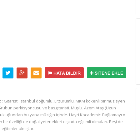
HATA BİLDİR
SİTENE EKLE
 : Gitarist. İstanbul doğumlu, Erzurumlu. MKM kökenli bir müzisyen
: Grubun perkisyoncusu ve basgitaristi. Muşlu. Azem Ataş (Uzun
ocukluğundan bu yana müziğin içinde. Hayri Kocademir: Bağlamayı o
bir özelliği de doğal yetenekleri dışında eğitimli olmaları. Beşi de
 eğitimler almışlar.