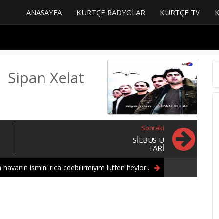
ANASAYFA
KÜRTÇE RADYOLAR
KÜRTÇE TV
Sipan Xelat
Sonraki
SILBUS U
TARI
 havanın ismini rica edebılırmıyım lutfen heylor..