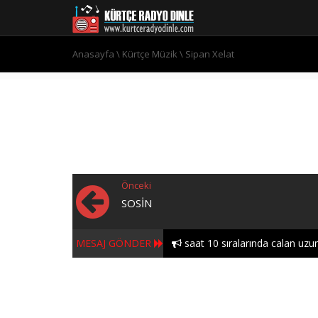
Anasayfa
\
Kürtçe Müzik
\
Sipan Xelat
Önceki
SOSIN
MESAJ GÖNDER
saat 10 sıralarında calan uzun