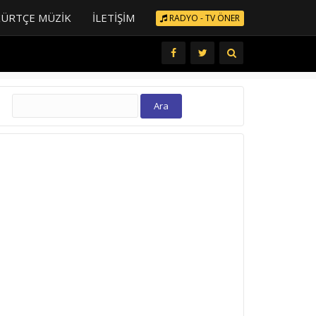
KÜRTÇE MÜZIK
İLETIŞIM
RADYO - TV ÖNER
Arama: