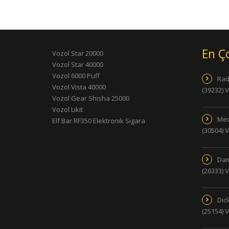
En Ç
Vozol Star 20000
Vozol Star 40000
Vozol 6000 Puff
Rad
Vozol Vista 40000
(39232) 
Vozol Gear Shisha 25000
Vozol Likit
Med
Elf Bar RF350 Elektronik Sigara
(30504) 
Dam
(26333) 
Dic
(25154) 