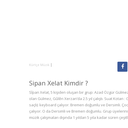
|
Kürtçe Müzik
Sipan Xelat Kimdir ?
Sîpan Xelat, 5 kişiden oluşan bir grup: Azad Özgür Gülmez
olan Gülmez, Gûlên Xerzan’da 2.5 yıl çalıştı. Suat Kotan 
saçlı): keyboard çalıyor. Bremen doğumlu ve Dersimli. Ç
çalıyor. O da Dersimli ve Bremen doğumlu. Grup üyelerinin 
müzik çalışmaları dışında 1 yıldan 5 yıla kadar süren çeşitli