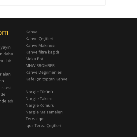
com
Kahve
Kahve Çeşitleri
Kahve Makinesi
 yayın
Kahve filtre kağıdı
rın daha
Moka Pot
ını bir
MHW-3BOMBER
Kahve Değirmenleri
r alan
Kafe için toptan Kahve
çen
 sitesi
Nargile Tütünü
nde
Nargile Takımı
nde adı
Nargile Kömürü
Nargile Malzemeleri
Terea Iqos
Iqos Terea Çeşitleri