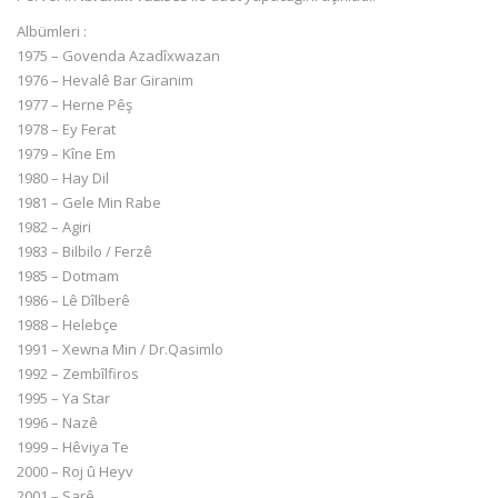
Albümleri :
1975 – Govenda Azadîxwazan
1976 – Hevalê Bar Giranim
1977 – Herne Pêş
1978 – Ey Ferat
1979 – Kîne Em
1980 – Hay Dil
1981 – Gele Min Rabe
1982 – Agiri
1983 – Bilbilo / Ferzê
1985 – Dotmam
1986 – Lê Dîlberê
1988 – Helebçe
1991 – Xewna Min / Dr.Qasimlo
1992 – Zembîlfiros
1995 – Ya Star
1996 – Nazê
1999 – Hêviya Te
2000 – Roj û Heyv
2001 – Sarê