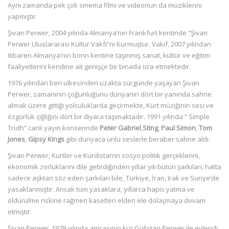
Aynı zamanda pek çok sinema filmi ve videonun da müziklerini
yapmıştır.
Şivan Perwer, 2004 yılında Almanya’nın Frankfurt kentinde “Şivan
Perwer Uluslararası Kültür Vakfı”nı Kurmuştur. Vakıf, 2007 yılından
itibaren Almanya’nın bonn kentine taşınmış sanat, kültür ve eğitim
faaliyetlerini kendine ait genişçe bir binada icra etmektedir.
1976 yılından beri ülkesinden uzakta sürgünde yaşayan Şivan
Perwer, zamanının çoğunluğunu dünyanın dört bir yanında sahne
almak üzere gittiği yolculuklarda geçirmekte, Kürt müziğinin sesi ve
özgürlük çığlığını dört bir diyara taşımaktadır. 1991 yılında “ Simple
Truth” canlı yayın konserinde
Peter Gabriel
,
Sting
,
Paul Simon
,
Tom
Jones
,
Gipsy Kings
gibi dünyaca ünlü seslerle beraber sahne aldı.
Şivan Perwer, Kürtler ve Kürdistan’ın sosyo politik gerçeklerini,
ekonomik zorluklarını dile getirdiğinden yıllar yılı bütün şarkıları, hatta
sadece aşktan söz eden şarkıları bile, Türkiye, İran, Irak ve Suriye’de
yasaklanmıştır. Ancak tüm yasaklara, yıllarca hapis yatma ve
öldürülme riskine rağmen kasetleri elden ele dolaşmaya devam
etmiştir.
Şivan Perwer, 1979 yılında amcasının kızı Gülistan Perwer ile evlendi.