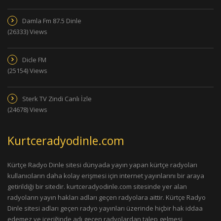
Damla Fm 87.5 Dinle
(26333) Views
Dicle FM
(25154) Views
Sterk TV Zindi Canlı İzle
(24678) Views
Kurtceradyodinle.com
Kürtçe Radyo Dinle sitesi dünyada yayın yapan kürtçe radyoları
kullanıcıların daha kolay erişmesi için internet yayınlarını bir araya
getirildiği bir sitedir. kurtceradyodinle.com sitesinde yer alan
radyoların yayın hakları adları geçen radyolara aittir. Kürtçe Radyo
Dinle sitesi adları geçen radyo yayınları üzerinde hiçbir hak iddaa
edemez ve içeriğinde adı geçen radyolardan talep gelmesi