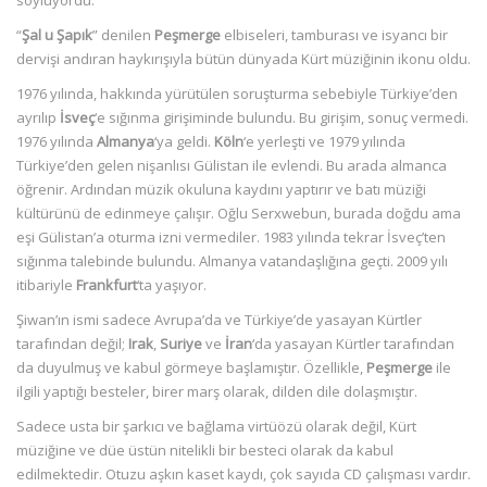
söylüyordu.
“
Şal u Şapık
” denilen
Peşmerge
elbiseleri, tamburası ve isyancı bir
dervişi andıran haykırışıyla bütün dünyada Kürt müziğinin ikonu oldu.
1976 yılında, hakkında yürütülen soruşturma sebebiyle Türkiye’den
ayrılıp
İsveç
‘e sığınma girişiminde bulundu. Bu girişim, sonuç vermedi.
1976 yılında
Almanya
‘ya geldi.
Köln
‘e yerleşti ve 1979 yılında
Türkiye’den gelen nişanlısı Gülistan ile evlendi. Bu arada almanca
öğrenir. Ardından müzik okuluna kaydını yaptırır ve batı müziği
kültürünü de edinmeye çalışır. Oğlu Serxwebun, burada doğdu ama
eşi Gülistan’a oturma izni vermediler. 1983 yılında tekrar İsveç’ten
sığınma talebinde bulundu. Almanya vatandaşlığına geçti. 2009 yılı
itibariyle
Frankfurt
‘ta yaşıyor.
Şiwan’ın ismi sadece Avrupa’da ve Türkiye’de yasayan Kürtler
tarafından değil;
Irak
,
Suriye
ve
İran
‘da yasayan Kürtler tarafından
da duyulmuş ve kabul görmeye başlamıştır. Özellikle,
Peşmerge
ile
ilgili yaptığı besteler, birer marş olarak, dilden dile dolaşmıştır.
Sadece usta bir şarkıcı ve bağlama virtüözü olarak değil, Kürt
müziğine ve düe üstün nitelikli bir besteci olarak da kabul
edilmektedir. Otuzu aşkın kaset kaydı, çok sayıda CD çalışması vardır.