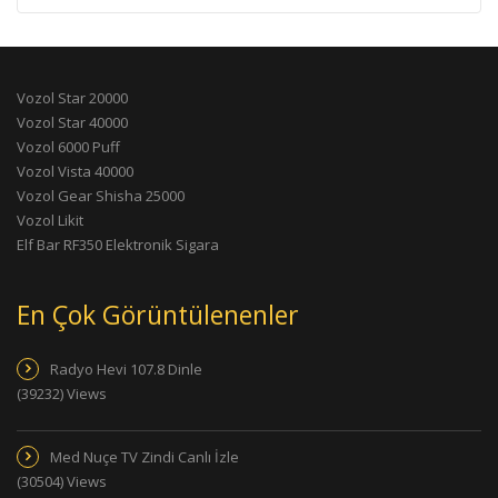
Vozol Star 20000
Vozol Star 40000
Vozol 6000 Puff
Vozol Vista 40000
Vozol Gear Shisha 25000
Vozol Likit
Elf Bar RF350 Elektronik Sigara
En Çok Görüntülenenler
Radyo Hevi 107.8 Dinle
(39232) Views
Med Nuçe TV Zindi Canlı İzle
(30504) Views