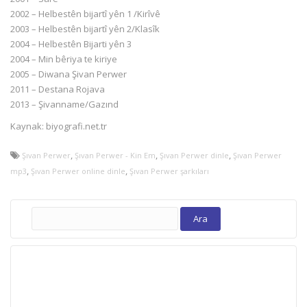
2002 – Helbestên bijartî yên 1 /Kirîvê
2003 – Helbestên bijartî yên 2/Klasîk
2004 – Helbestên Bijarti yên 3
2004 – Min bêriya te kiriye
2005 – Diwana Şivan Perwer
2011 – Destana Rojava
2013 – Şivanname/Gazınd
Kaynak: biyografi.net.tr
,
,
,
Şıvan Perwer
Şıvan Perwer - Kin Em
Şıvan Perwer dinle
Şıvan Perwer
,
,
mp3
Şıvan Perwer online dinle
Şıvan Perwer şarkıları
Arama: