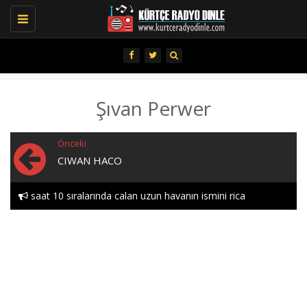
Toggle
navigation
Şıvan Perwer
Önceki
CIWAN HACO
saat 10 sıralarında calan uzun havanın ismini rica
Hozan aytactan doxtor..
edebılırmıyım lutfen heylor..