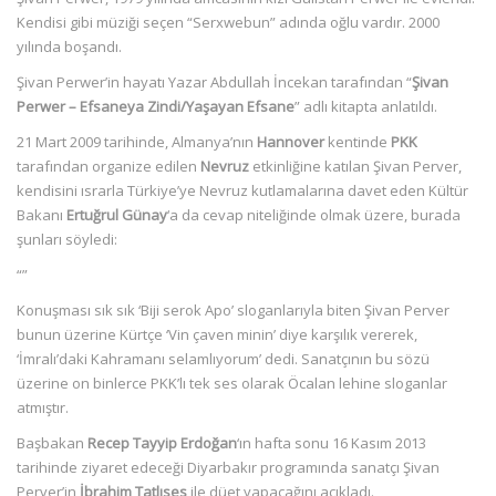
Kendisi gibi müziği seçen “Serxwebun” adında oğlu vardır. 2000
yılında boşandı.
Şivan Perwer’in hayatı Yazar Abdullah İncekan tarafından “
Şivan
Perwer – Efsaneya Zindi/Yaşayan Efsane
” adlı kitapta anlatıldı.
21 Mart 2009 tarihinde, Almanya’nın
Hannover
kentinde
PKK
tarafından organize edilen
Nevruz
etkinliğine katılan Şivan Perver,
kendisini ısrarla Türkiye’ye Nevruz kutlamalarına davet eden Kültür
Bakanı
Ertuğrul Günay
‘a da cevap niteliğinde olmak üzere, burada
şunları söyledi:
“”
Konuşması sık sık ‘Biji serok Apo’ sloganlarıyla biten Şivan Perver
bunun üzerine Kürtçe ‘Vin çaven minin’ diye karşılık vererek,
‘İmralı’daki Kahramanı selamlıyorum’ dedi. Sanatçının bu sözü
üzerine on binlerce PKK’lı tek ses olarak Öcalan lehine sloganlar
atmıştır.
Başbakan
Recep Tayyip Erdoğan
‘ın hafta sonu 16 Kasım 2013
tarihinde ziyaret edeceği Diyarbakır programında sanatçı Şivan
Perver’in
İbrahim Tatlıses
ile düet yapacağını açıkladı.