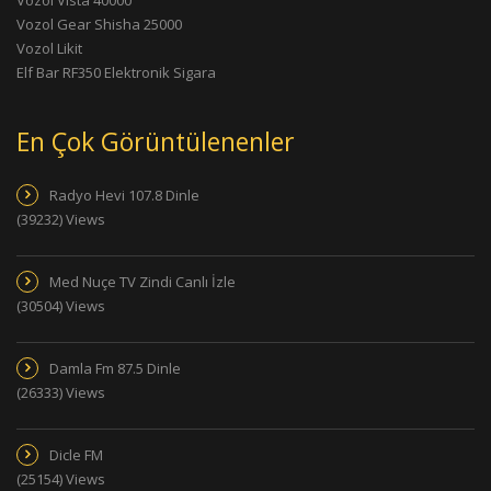
Vozol Gear Shisha 25000
Vozol Likit
Elf Bar RF350 Elektronik Sigara
En Çok Görüntülenenler
Radyo Hevi 107.8 Dinle
(39232) Views
Med Nuçe TV Zindi Canlı İzle
(30504) Views
Damla Fm 87.5 Dinle
(26333) Views
Dicle FM
(25154) Views