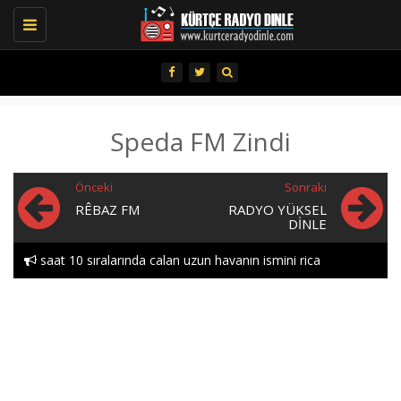
Toggle
navigation
Speda FM Zindi
Önceki
Sonraki
RÊBAZ FM
RADYO YÜKSEL
DINLE
saat 10 sıralarında calan uzun havanın ismini rica
edebılırmıyım lutfen heylor..