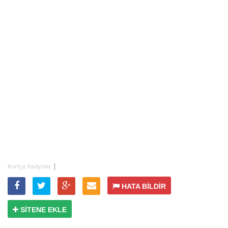
|
Kürtçe Radyolar
HATA BİLDİR
SİTENE EKLE