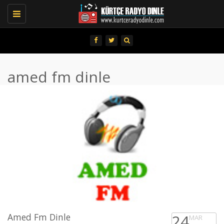
Toggle
navigation
amed fm dinle
Amed Fm Dinle
24
MAR