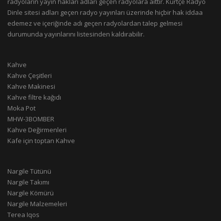
radyoların yayın hakları adları geçen radyolara aittir. Kürtçe Radyo
Dinle sitesi adları geçen radyo yayınları üzerinde hiçbir hak iddaa
edemez ve içeriğinde adı geçen radyolardan talep gelmesi
durumunda yayınlarını listesinden kaldırabilir.
Kahve
Kahve Çeşitleri
Kahve Makinesi
Kahve filtre kağıdı
Moka Pot
MHW-3BOMBER
Kahve Değirmenleri
Kafe için toptan Kahve
Nargile Tütünü
Nargile Takımı
Nargile Kömürü
Nargile Malzemeleri
Terea Iqos