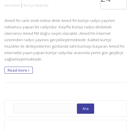
|
dersolsun
Kürtçe Radyolar
Amed fm canlı zindi online dinle Amed fm kürtçe radyo yayınını
reklamsız yapan bir radyodur. Keyifle kürtçe radyo dinlemek
isterseniz Amed FM doğru seçim olacaktır. Amed Fm İnternet
üzerinden radyo yayınını gerçekleştirmektedir. Kaliteli kürtçe
müzikler ile dinleyicilerinin gönlünde taht kurmayı başaran Amed Fm
internette yayın yapan kürtçe radyolar arasında yerini gün geçtikçe
sağlamlaştırmaktadır.
Read more
Arama: