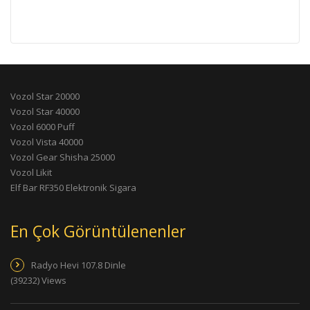
Vozol Star 20000
Vozol Star 40000
Vozol 6000 Puff
Vozol Vista 40000
Vozol Gear Shisha 25000
Vozol Likit
Elf Bar RF350 Elektronik Sigara
En Çok Görüntülenenler
Radyo Hevi 107.8 Dinle
(39232) Views