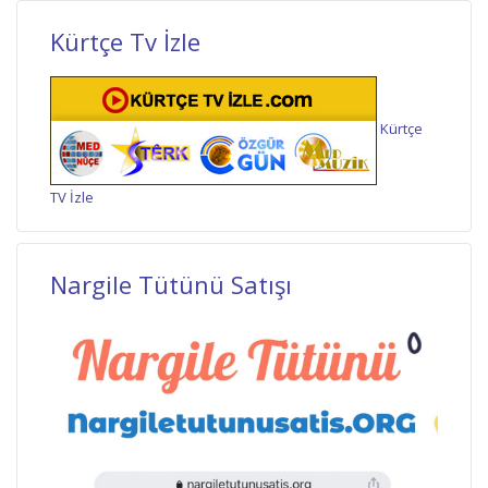
Kürtçe Tv İzle
Kürtçe
TV İzle
Nargile Tütünü Satışı