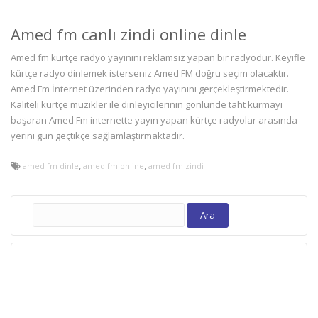
Amed fm canlı zindi online dinle
Amed fm kürtçe radyo yayınını reklamsız yapan bir radyodur. Keyifle
kürtçe radyo dinlemek isterseniz Amed FM doğru seçim olacaktır.
Amed Fm İnternet üzerinden radyo yayınını gerçekleştirmektedir.
Kaliteli kürtçe müzikler ile dinleyicilerinin gönlünde taht kurmayı
başaran Amed Fm internette yayın yapan kürtçe radyolar arasında
yerini gün geçtikçe sağlamlaştırmaktadır.
,
,
amed fm dinle
amed fm online
amed fm zindi
Arama: