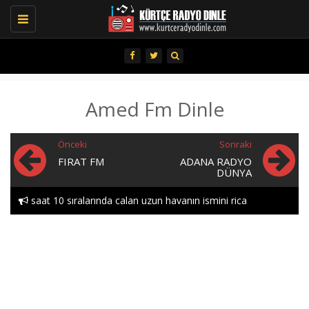
Toggle
navigation
Amed Fm Dinle
Önceki
Sonraki
FIRAT FM
ADANA RADYO
DÜNYA
saat 10 sıralarında calan uzun havanın ismini rica
edebılırmıyım lutfen heylor..