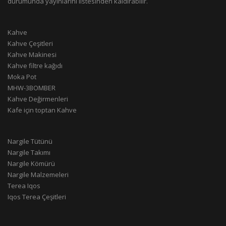
durumunda yayınlarını listesinden kaldırabilir.
Kahve
Kahve Çeşitleri
Kahve Makinesi
Kahve filtre kağıdı
Moka Pot
MHW-3BOMBER
Kahve Değirmenleri
Kafe için toptan Kahve
Nargile Tütünü
Nargile Takımı
Nargile Kömürü
Nargile Malzemeleri
Terea Iqos
Iqos Terea Çeşitleri