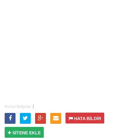
|
Kürtçe Radyolar
HATA BİLDİR
SİTENE EKLE