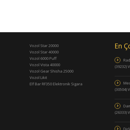
En Ç
Vozol Star 20000
Vozol Star 40000
Vozol 6000 Puff
Rad
Vozol Vista 40000
(39232) 
Vozol Gear Shisha 25000
Vozol Likit
Med
Elf Bar RF350 Elektronik Sigara
(30504) 
Dam
(26333) 
Dic