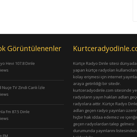
ok Görüntülenenler
Kurtceradyodinle.
yo Hevi 107.8 Dinle
Kürtçe Radyo Dinle sitesi dünyada
Views
yapan kürtçe radyoları kullanıcıla
kolay erişmesi için internet yayınlar
araya getirildiği bir sitedir.
 Nuçe TV Zindi Canlı İzle
kurtceradyodinle.com sitesinde ye
Views
radyoların yayın hakları adları ge
radyolara aittir. Kürtçe Radyo Dinle
adları geçen radyo yayınları üzeri
la Fm 87.5 Dinle
hiçbir hak iddaa edemez ve içeriği
Views
geçen radyolardan talep gelmesi
durumunda yayınlarını listesinden
le FM