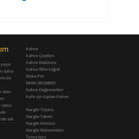
com
Kahve
Kahve Çeşitleri
Kahve Makinesi
 yayın
Kahve filtre kağıdı
rın daha
Moka Pot
ını bir
MHW-3BOMBER
Kahve Değirmenleri
r alan
Kafe için toptan Kahve
çen
 sitesi
Nargile Tütünü
nde
Nargile Takımı
nde adı
Nargile Kömürü
Nargile Malzemeleri
Terea Iqos