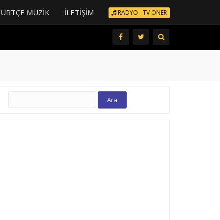
KÜRTÇE MÜZIK
İLETIŞIM
RADYO - TV ÖNER
Arama: