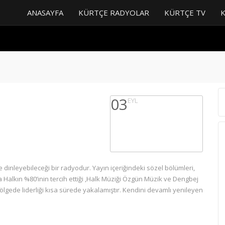
ANASAYFA
KÜRTÇE RADYOLAR
KÜRTÇE TV
03
EYL
dinleyebileceği bir radyodur. Yayın içeriğindeki sözel bölümleri,
ca Halkın %80’inin tercih ettiği ,Halk Müziği Özgün Müzik ve Dengbej
ölgede liderliği kısa sürede yakalamıştır. Kendini devamlı yenileyen