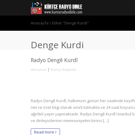
Anasayfa
\
Etiket "Denge Kurdi"
Denge Kurdi
Radyo Dengê Kurdî
|
dersolsun
Kürtçe Radyolar
Radyo Dengê Kurdî, halkımızın günün her saatinde keyifle 
net ve özet bilgi olarak sınırlı tutmakta ve 24 saat boyun
ağırlıklı yayın yapmaktadır. Radyo Dengê Kurdî İstanbul b
ve dinleyicilerinin memnuniyetini birinci […]
Read more