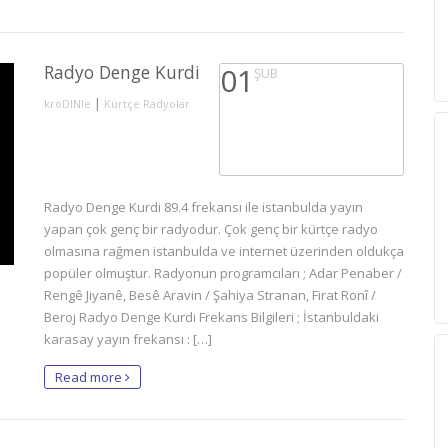
Radyo Denge Kurdi
01
ŞUB
|
kroDINle
Kürtçe Radyolar
Radyo Denge Kurdi 89.4 frekansı ile istanbulda yayın
yapan çok genç bir radyodur. Çok genç bir kürtçe radyo
olmasına rağmen istanbulda ve internet üzerinden oldukça
popüler olmuştur. Radyonun programcıları ; Adar Penaber /
Rengê Jiyanê, Besê Aravin / Şahiya Stranan, Firat Ronî /
Beroj Radyo Denge Kurdi Frekans Bilgileri ; İstanbuldaki
karasay yayın frekansı : […]
Read more