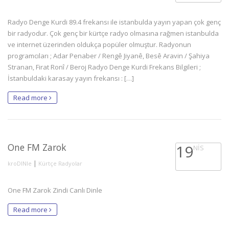
Radyo Denge Kurdi 89.4 frekansı ile istanbulda yayın yapan çok genç
bir radyodur. Çok genç bir kürtçe radyo olmasına rağmen istanbulda
ve internet üzerinden oldukça popüler olmuştur. Radyonun
programcıları ; Adar Penaber / Rengê Jiyanê, Besê Aravin / Şahiya
Stranan, Firat Ronî / Beroj Radyo Denge Kurdi Frekans Bilgileri ;
İstanbuldaki karasay yayın frekansı : […]
Read more
One FM Zarok
19
NIS
|
kroDINle
Kürtçe Radyolar
One FM Zarok Zindi Canlı Dinle
Read more