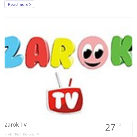
Read more
Zarok TV
27
EKI
|
kroDINle
Kürtçe TV