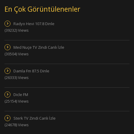
En Çok Görüntülenenler
Radyo Hevi 107.8 Dinle
(39232) Views
Med Nuçe TV Zindi Canlı İzle
(30504) Views
Damla Fm 87.5 Dinle
(26333) Views
Dicle FM
(25154) Views
Sterk TV Zindi Canlı İzle
(24678) Views