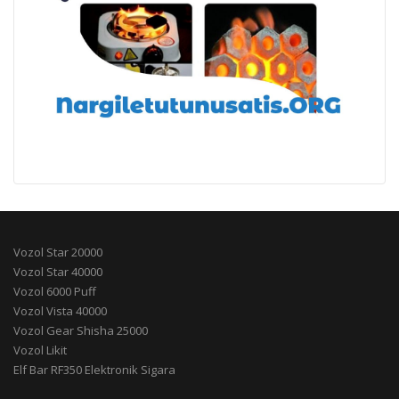
Vozol Star 20000
Vozol Star 40000
Vozol 6000 Puff
Vozol Vista 40000
Vozol Gear Shisha 25000
Vozol Likit
Elf Bar RF350 Elektronik Sigara