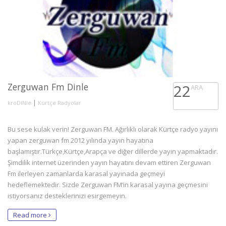
Zerguwan Fm Dinle
22
ARA
|
kroDINle
Kürtçe Radyolar
Bu sese kulak verin! Zerguwan FM. Ağırlıklı olarak Kürtçe radyo yayını
yapan zerguwan fm 2012 yılında yayın hayatına
başlamıştır.Türkçe,Kürtçe,Arapça ve diğer dillerde yayın yapmaktadır.
Şimdilik internet üzerinden yayın hayatını devam ettiren Zerguwan
Fm ilerleyen zamanlarda karasal yayınada geçmeyi
hedeflemektedir. Sizde Zerguwan FM’in karasal yayına geçmesini
istiyorsanız desteklerinizi esirgemeyin.
Read more