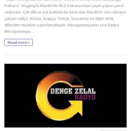
Frekans” sloganıyla Mardin’de 95.0 frekansından yayın yapan yerel
radyodur. Çok dilli ve çok kültürlü bir kent olan Mardin’in sesi olmaya
çalışan radyo; Kürtçe, Arapça, Türkçe, Süryanice ve diğer etnik
dillerden müzikler yayınlamaktadır. Mezopotamyanın sesi Radyo
Mezopotamya…
Read more