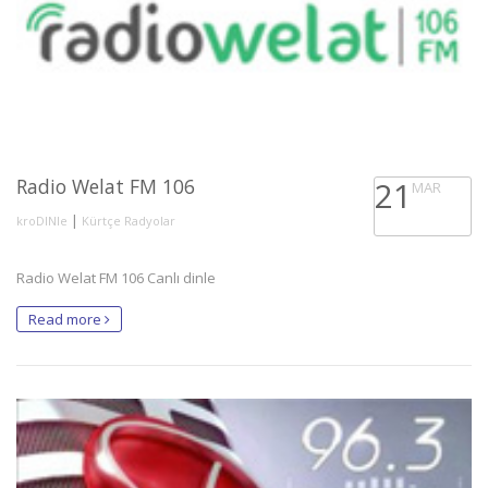
Radio Welat FM 106
21
MAR
|
kroDINle
Kürtçe Radyolar
Radio Welat FM 106 Canlı dinle
Read more