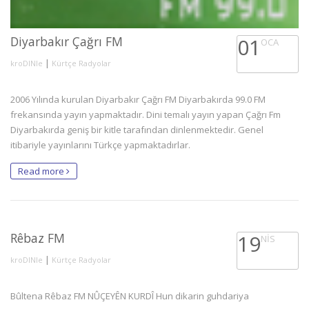
Diyarbakır Çağrı FM
01
OCA
|
kroDINle
Kürtçe Radyolar
2006 Yılında kurulan Diyarbakır Çağrı FM Diyarbakırda 99.0 FM
frekansında yayın yapmaktadır. Dini temalı yayın yapan Çağrı Fm
Diyarbakırda geniş bir kitle tarafından dinlenmektedir. Genel
itibariyle yayınlarını Türkçe yapmaktadırlar.
Read more
Rêbaz FM
19
NIS
|
kroDINle
Kürtçe Radyolar
Bûltena Rêbaz FM NÛÇEYÊN KURDÎ Hun dikarin guhdariya