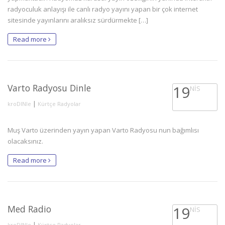
radyoculuk anlayışı ile canlı radyo yayını yapan bir çok internet
sitesinde yayınlarını aralıksız sürdürmekte […]
Read more
Varto Radyosu Dinle
19
NIS
|
kroDINle
Kürtçe Radyolar
Muş Varto üzerinden yayın yapan Varto Radyosu nun bağımlısı
olacaksınız.
Read more
Med Radio
19
NIS
|
kroDINle
Kürtçe Radyolar