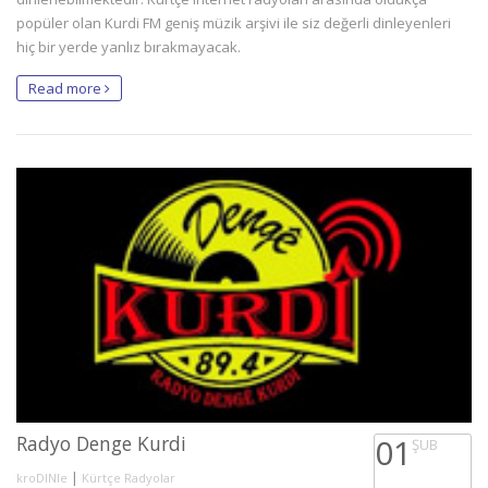
popüler olan Kurdi FM geniş müzik arşivi ile siz değerli dinleyenleri
hiç bir yerde yanlız bırakmayacak.
Read more
Radyo Denge Kurdi
01
ŞUB
|
kroDINle
Kürtçe Radyolar