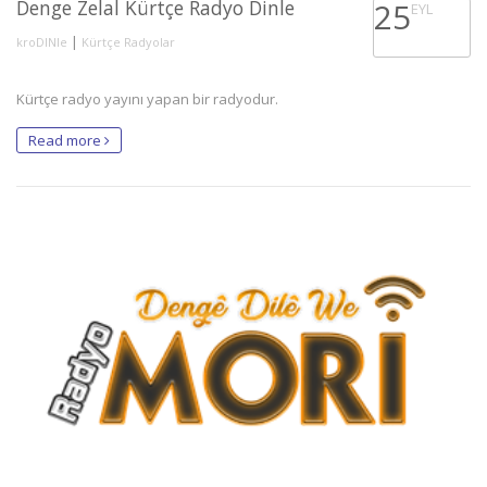
Denge Zelal Kürtçe Radyo Dinle
25
EYL
|
kroDINle
Kürtçe Radyolar
Kürtçe radyo yayını yapan bir radyodur.
Read more