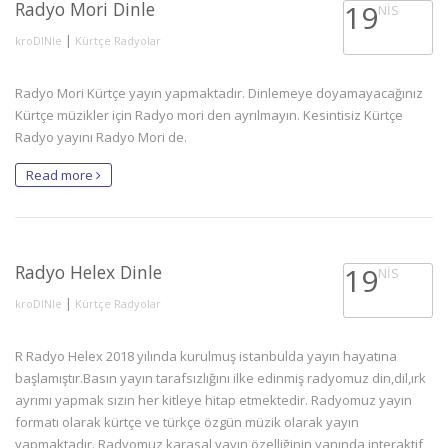
Radyo Mori Dinle
19
NIS
|
kroDINle
Kürtçe Radyolar
Radyo Mori Kürtçe yayın yapmaktadır. Dinlemeye doyamayacağınız
Kürtçe müzikler için Radyo mori den ayrılmayın. Kesintisiz Kürtçe
Radyo yayını Radyo Mori de.
Read more
Radyo Helex Dinle
19
NIS
|
kroDINle
Kürtçe Radyolar
R Radyo Helex 2018 yılında kurulmuş istanbulda yayın hayatına
başlamıştır.Basın yayın tarafsızlığını ilke edinmiş radyomuz din,dil,ırk
ayrımı yapmak sızın her kitleye hitap etmektedir. Radyomuz yayın
formatı olarak kürtçe ve türkçe özgün müzik olarak yayın
yapmaktadır. Radyomuz karasal yayın özelliğinin yanında interaktif