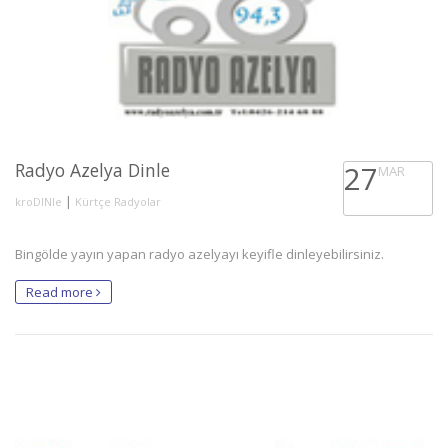
Radyo Azelya Dinle
27
MAR
|
kroDINle
Kürtçe Radyolar
Bingölde yayın yapan radyo azelyayı keyifle dinleyebilirsiniz.
Read more