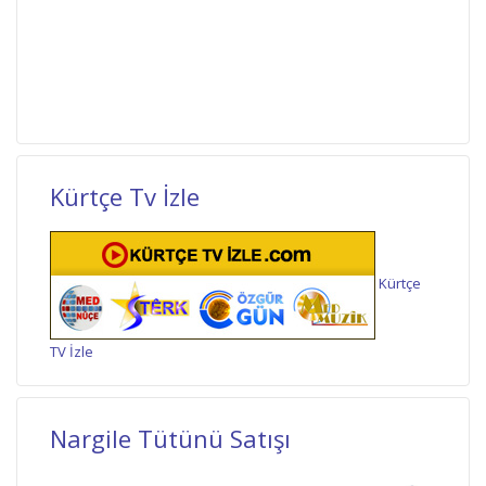
Kürtçe Tv İzle
Kürtçe
TV İzle
Nargile Tütünü Satışı