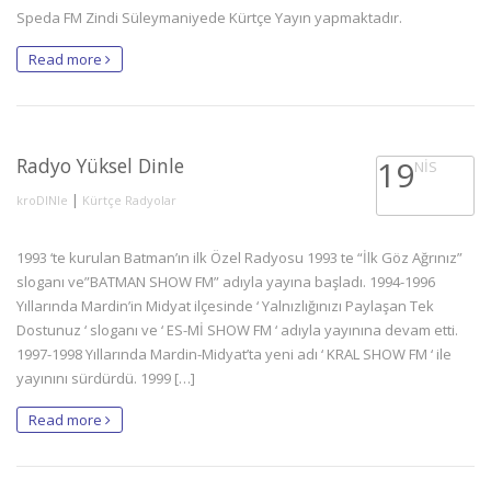
Speda FM Zindi Süleymaniyede Kürtçe Yayın yapmaktadır.
Read more
Radyo Yüksel Dinle
19
NIS
|
kroDINle
Kürtçe Radyolar
1993 ‘te kurulan Batman’ın ilk Özel Radyosu 1993 te “İlk Göz Ağrınız”
sloganı ve”BATMAN SHOW FM” adıyla yayına başladı. 1994-1996
Yıllarında Mardin’in Midyat ilçesinde ‘ Yalnızlığınızı Paylaşan Tek
Dostunuz ‘ sloganı ve ‘ ES-Mİ SHOW FM ‘ adıyla yayınına devam etti.
1997-1998 Yıllarında Mardin-Midyat’ta yeni adı ‘ KRAL SHOW FM ‘ ile
yayınını sürdürdü. 1999 […]
Read more