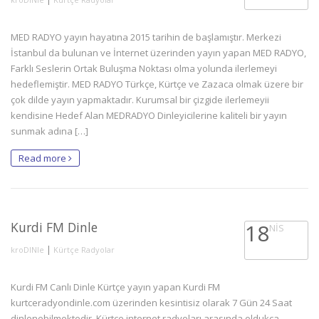
MED RADYO yayın hayatına 2015 tarihin de başlamıştır. Merkezi
İstanbul da bulunan ve İnternet üzerinden yayın yapan MED RADYO,
Farklı Seslerin Ortak Buluşma Noktası olma yolunda ilerlemeyi
hedeflemiştir. MED RADYO Türkçe, Kürtçe ve Zazaca olmak üzere bir
çok dilde yayın yapmaktadır. Kurumsal bir çizgide ilerlemeyii
kendisine Hedef Alan MEDRADYO Dinleyicilerine kaliteli bir yayın
sunmak adına […]
Read more
Kurdi FM Dinle
18
NIS
|
kroDINle
Kürtçe Radyolar
Kurdi FM Canlı Dinle Kürtçe yayın yapan Kurdi FM
kurtceradyondinle.com üzerinden kesintisiz olarak 7 Gün 24 Saat
dinlenebilmektedir. Kürtçe internet radyoları arasında oldukça