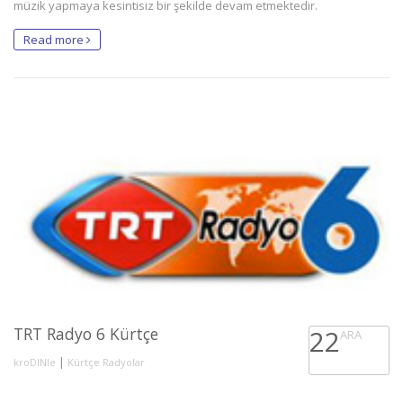
müzik yapmaya kesintisiz bir şekilde devam etmektedir.
Read more
TRT Radyo 6 Kürtçe
22
ARA
|
kroDINle
Kürtçe Radyolar