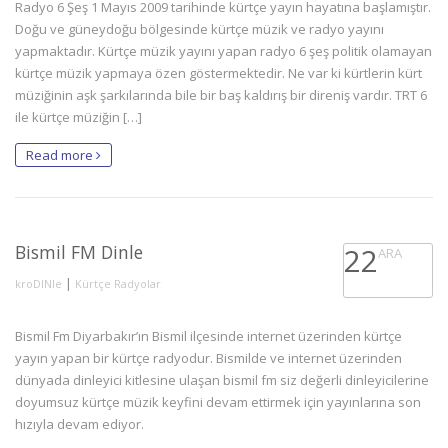
Radyo 6 Şeş 1 Mayıs 2009 tarihinde kürtçe yayın hayatına başlamıştır.
Doğu ve güneydoğu bölgesinde kürtçe müzik ve radyo yayını
yapmaktadır. Kürtçe müzik yayını yapan radyo 6 şeş politik olamayan
kürtçe müzik yapmaya özen göstermektedir. Ne var ki kürtlerin kürt
müziğinin aşk şarkılarında bile bir baş kaldırış bir direniş vardır. TRT 6
ile kürtçe müziğin […]
Read more
Bismil FM Dinle
22
ARA
|
kroDINle
Kürtçe Radyolar
Bismil Fm Diyarbakır’ın Bismil ilçesinde internet üzerinden kürtçe
yayın yapan bir kürtçe radyodur. Bismilde ve internet üzerinden
dünyada dinleyici kitlesine ulaşan bismil fm siz değerli dinleyicilerine
doyumsuz kürtçe müzik keyfini devam ettirmek için yayınlarına son
hızıyla devam ediyor.