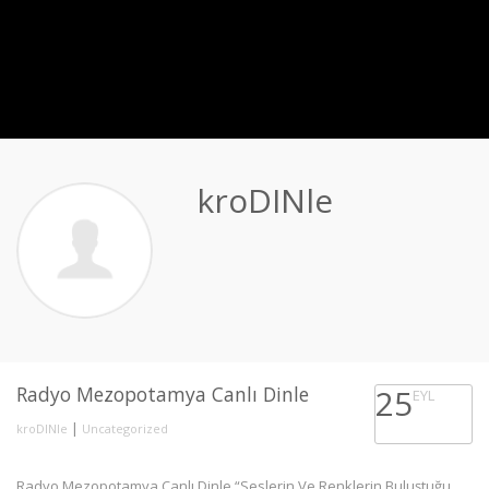
kroDINle
Radyo Mezopotamya Canlı Dinle
25
EYL
|
kroDINle
Uncategorized
Radyo Mezopotamya Canlı Dinle “Seslerin Ve Renklerin Buluştuğu