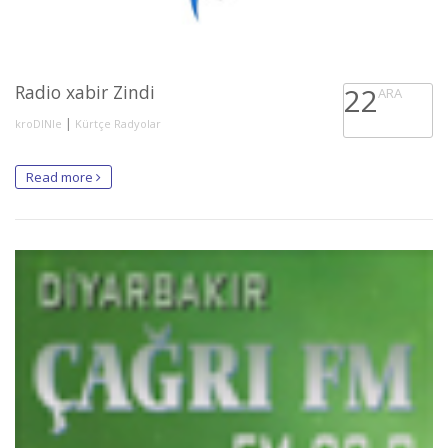
Radio xabir Zindi
22
ARA
|
kroDINle
Kürtçe Radyolar
Read more