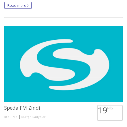
Read more
Speda FM Zindi
19
NIS
|
kroDINle
Kürtçe Radyolar