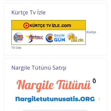
Kürtçe Tv İzle
Kürtçe
TV İzle
Nargile Tütünü Satışı