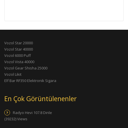
Vozol Star 20000
Vozol Star 40000
Vozol 6000 Puff
Vozol Vista 40000
Vozol Gear Shisha 25000
Vozol Likit
Elf Bar RF350 Elektronik Sigara
En Çok Görüntülenenler
Radyo Hevi 107.8 Dinle
(39232) Views