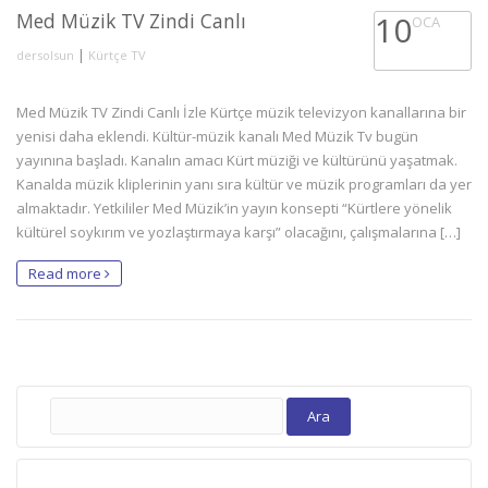
Med Müzik TV Zindi Canlı
10
OCA
|
dersolsun
Kürtçe TV
Med Müzik TV Zindi Canlı İzle Kürtçe müzik televizyon kanallarına bir
yenisi daha eklendi. Kültür-müzik kanalı Med Müzik Tv bugün
yayınına başladı. Kanalın amacı Kürt müziği ve kültürünü yaşatmak.
Kanalda müzik kliplerinin yanı sıra kültür ve müzik programları da yer
almaktadır. Yetkililer Med Müzik’in yayın konsepti “Kürtlere yönelik
kültürel soykırım ve yozlaştırmaya karşı” olacağını, çalışmalarına […]
Read more
Arama: