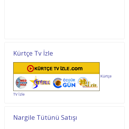
Kürtçe Tv İzle
Kürtçe
TV İzle
Nargile Tütünü Satışı