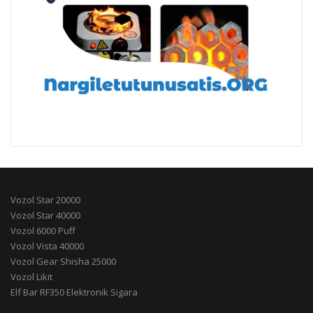
Vozol Star 20000
Vozol Star 40000
Vozol 6000 Puff
Vozol Vista 40000
Vozol Gear Shisha 25000
Vozol Likit
Elf Bar RF350 Elektronik Sigara