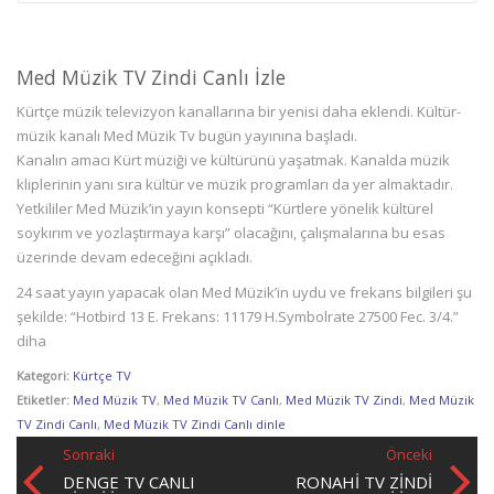
Med Müzik TV Zindi Canlı İzle
Kürtçe müzik televizyon kanallarına bir yenisi daha eklendi. Kültür-
müzik kanalı Med Müzik Tv bugün yayınına başladı.
Kanalın amacı Kürt müziği ve kültürünü yaşatmak. Kanalda müzik
kliplerinin yanı sıra kültür ve müzik programları da yer almaktadır.
Yetkililer Med Müzik’in yayın konsepti “Kürtlere yönelik kültürel
soykırım ve yozlaştırmaya karşı” olacağını, çalışmalarına bu esas
üzerinde devam edeceğini açıkladı.
24 saat yayın yapacak olan Med Müzik’in uydu ve frekans bilgileri şu
şekilde: “Hotbird 13 E. Frekans: 11179 H.Symbolrate 27500 Fec. 3/4.”
diha
Kategori:
Kürtçe TV
Etiketler:
Med Müzik TV
,
Med Müzik TV Canlı
,
Med Müzik TV Zindi
,
Med Müzik
TV Zindi Canlı
,
Med Müzik TV Zindi Canlı dinle
Sonraki
Önceki
DENGE TV CANLI
RONAHI TV ZINDI