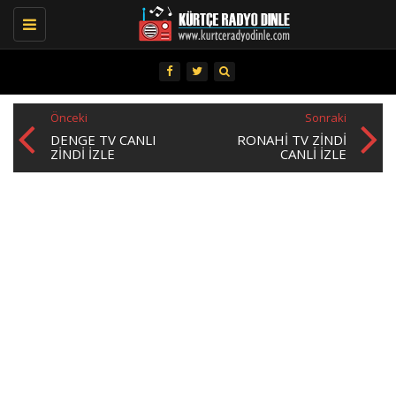
Toggle
navigation
Önceki
Sonraki
DENGE TV CANLI
RONAHI TV ZINDI
ZINDI IZLE
CANLI İZLE