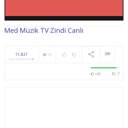
Med Müzik TV Zindi Canlı
NOW PLAYING
11,821
70
Görüntüleme
+65
-7