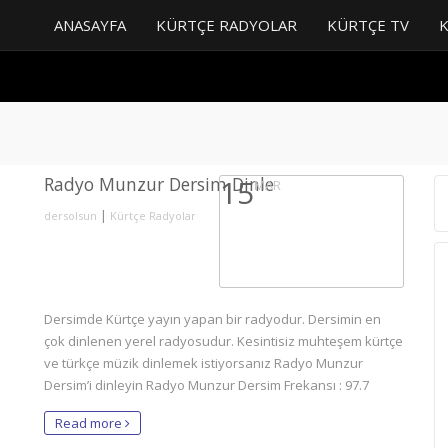
ANASAYFA
KÜRTÇE RADYOLAR
KÜRTÇE TV
Radyo Munzur Dersim Dinle
15
MAR
|
dersolsun
Kürtçe Radyolar
Dersimde Kürtçe yayın yapan bir radyodur. Dersimin en
çok dinlenen yerel radyosudur. Kesintisiz muhteşem kürtçe
ve türkçe müzik dinlemek istiyorsanız Radyo Munzur
Dersim’i dinleyin Radyo Munzur Dersim Frekansı : 97.7
Read more