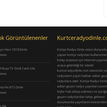
ok Görüntülenenler
Kurtceradyodinle.
yo Hevi 107.8 Dinle
Kürtçe Radyo Dinle sitesi dünyada
Views
yapan kürtçe radyoları kullanıcıla
kolay erişmesi için internet yayınlar
araya getirildiği bir sitedir.
 Nuçe TV Zindi Canlı İzle
kurtceradyodinle.com sitesinde ye
Views
radyoların yayın hakları adları ge
radyolara aittir. Kürtçe Radyo Dinle
adları geçen radyo yayınları üzeri
la Fm 87.5 Dinle
hiçbir hak iddaa edemez ve içeriği
Views
geçen radyolardan talep gelmesi
durumunda yayınlarını listesinden
le FM