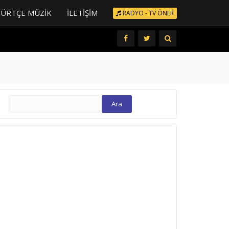
KÜRTÇE MÜZIK
İLETIŞIM
RADYO - TV ÖNER
Arama: