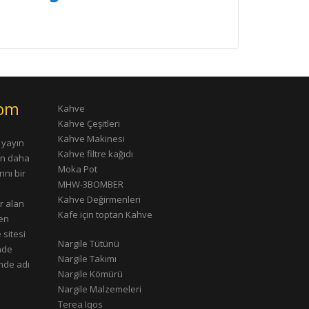
com
Kahve
Kahve Çeşitleri
Kahve Makinesi
 yayın
Kahve filtre kağıdı
rın daha
Moka Pot
ını bir
MHW-3BOMBER
Kahve Değirmenleri
r alan
Kafe için toptan Kahve
çen
 sitesi
Nargile Tütünü
nde
Nargile Takımı
nde adı
Nargile Kömürü
Nargile Malzemeleri
Terea Iqos