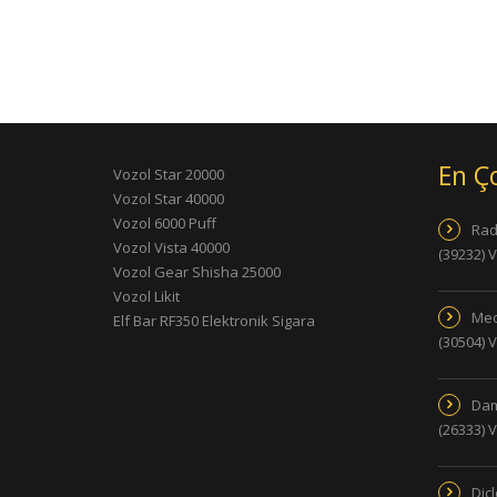
En Ç
Vozol Star 20000
Vozol Star 40000
Vozol 6000 Puff
Rad
Vozol Vista 40000
(39232) 
Vozol Gear Shisha 25000
Vozol Likit
Med
Elf Bar RF350 Elektronik Sigara
(30504) 
Dam
(26333) 
Dic