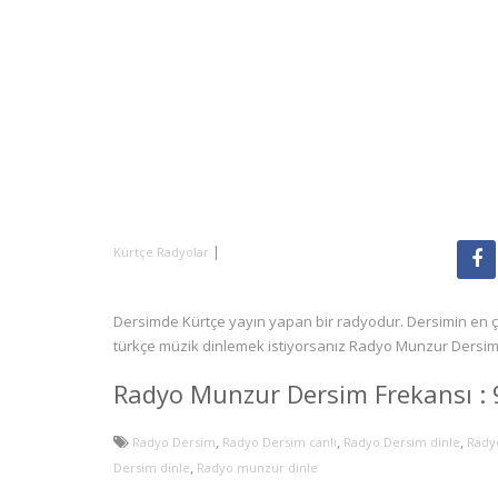
|
Kürtçe Radyolar
Dersimde Kürtçe yayın yapan bir radyodur. Dersimin en ç
türkçe müzik dinlemek istiyorsanız Radyo Munzur Dersim’
Radyo Munzur Dersim Frekansı : 
,
,
,
Radyo Dersim
Radyo Dersim canlı
Radyo Dersim dinle
Rady
,
Dersim dinle
Radyo munzur dinle