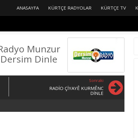
ANASAYFA
KÜRTÇE RADYOLAR
KÜRTÇE TV
e
Radyo Munzur
Dersim Dinle
Sonraki
RADIO ÇIYAYÊ KURMÊNC
DINLE