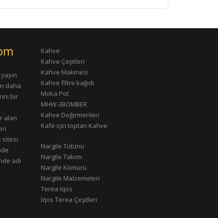
com
Kahve
Kahve Çeşitleri
Kahve Makinesi
 yayın
Kahve filtre kağıdı
rın daha
Moka Pot
ını bir
MHW-3BOMBER
Kahve Değirmenleri
r alan
Kafe için toptan Kahve
çen
 sitesi
Nargile Tütünü
nde
Nargile Takımı
nde adı
Nargile Kömürü
Nargile Malzemeleri
Terea Iqos
Iqos Terea Çeşitleri