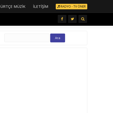
KÜRTÇE MÜZIK
İLETIŞIM
RADYO - TV ÖNER
Arama: