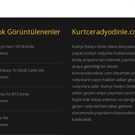
ok Görüntülenenler
Kurtceradyodinle.
yo Hevi 107.8 Dinle
Kürtçe Radyo Dinle sitesi dünyada
Views
yapan kürtçe radyoları kullanıcıla
kolay erişmesi için internet yayınlar
araya getirildiği bir sitedir.
 Nuçe TV Zindi Canlı İzle
kurtceradyodinle.com sitesinde ye
Views
radyoların yayın hakları adları ge
radyolara aittir. Kürtçe Radyo Dinle
adları geçen radyo yayınları üzeri
la Fm 87.5 Dinle
hiçbir hak iddaa edemez ve içeriği
Views
geçen radyolardan talep gelmesi
durumunda yayınlarını listesinden
le FM
kaldırabilir.
Views