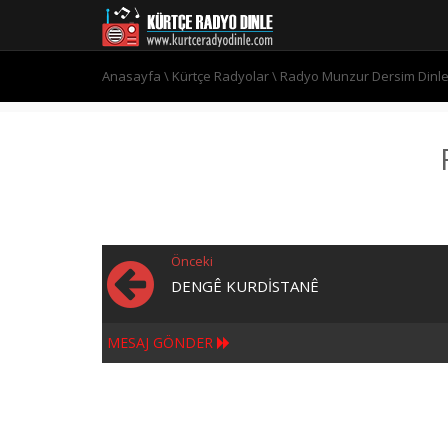
Anasayfa
\
Kürtçe Radyolar
\
Radyo Munzur Dersim Dinl
Önceki
DENGÊ KURDISTANÊ
MESAJ GÖNDER