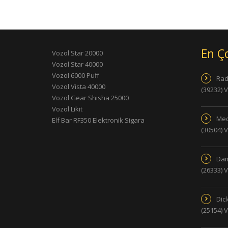
En Ç
Vozol Star 20000
Vozol Star 40000
Vozol 6000 Puff
Rad
Vozol Vista 40000
(39232) 
Vozol Gear Shisha 25000
Vozol Likit
Med
Elf Bar RF350 Elektronik Sigara
(30504) 
Dam
(26333) 
Dic
(25154) 