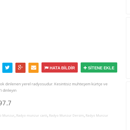
HATA BİLDİR
SİTENE EKLE
ok dinlenen yerel radyosudur. Kesintisiz muhteşem kürtçe ve
i dinleyin
97.7
,
,
,
o Munzur
Radyo munzur canlı
Radyo Munzur Dersim
Radyo Munzur