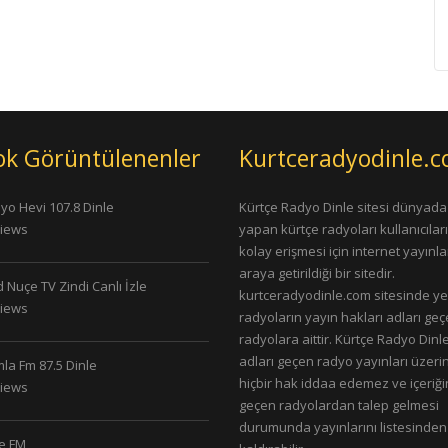
ok Görüntülenenler
Kurtceradyodinle.
yo Hevi 107.8 Dinle
Kürtçe Radyo Dinle sitesi dünyada
Views
yapan kürtçe radyoları kullanıcıla
kolay erişmesi için internet yayınlar
araya getirildiği bir sitedir.
 Nuçe TV Zindi Canlı İzle
kurtceradyodinle.com sitesinde ye
Views
radyoların yayın hakları adları ge
radyolara aittir. Kürtçe Radyo Dinle
adları geçen radyo yayınları üzeri
la Fm 87.5 Dinle
hiçbir hak iddaa edemez ve içeriği
Views
geçen radyolardan talep gelmesi
durumunda yayınlarını listesinden
le FM