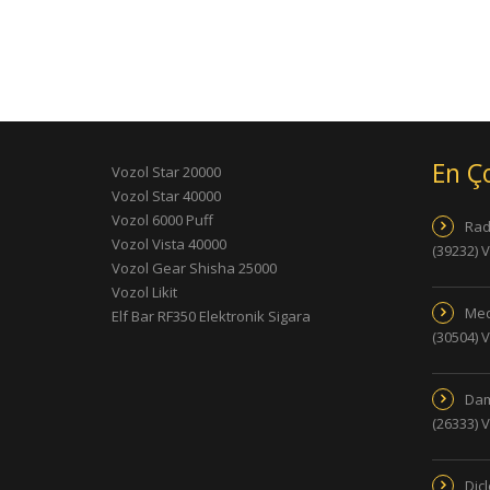
En Ç
Vozol Star 20000
Vozol Star 40000
Vozol 6000 Puff
Rad
Vozol Vista 40000
(39232) 
Vozol Gear Shisha 25000
Vozol Likit
Med
Elf Bar RF350 Elektronik Sigara
(30504) 
Dam
(26333) 
Dic