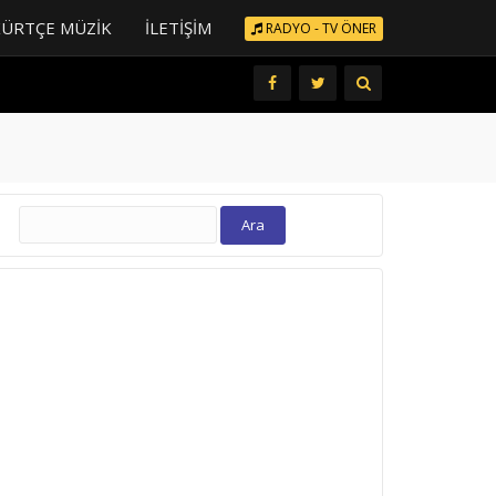
KÜRTÇE MÜZIK
İLETIŞIM
RADYO - TV ÖNER
Arama: