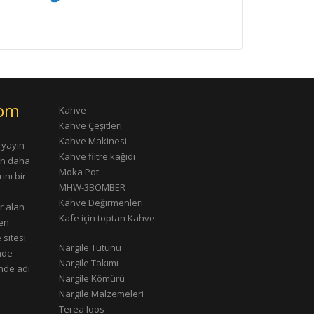
com
Kahve
Kahve Çeşitleri
Kahve Makinesi
 yayın
Kahve filtre kağıdı
rın daha
Moka Pot
ını bir
MHW-3BOMBER
Kahve Değirmenleri
r alan
Kafe için toptan Kahve
çen
 sitesi
Nargile Tütünü
nde
Nargile Takımı
nde adı
Nargile Kömürü
Nargile Malzemeleri
Terea Iqos