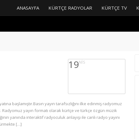
ANASAYFA
KÜRTÇE RADYOLAR
KÜRTÇE TV
19
NIS
tına başlamıştır.Basın yayın tarafsızlığını ilke edinmiş radyomuz
dir. Radyomuz yayın formatı olarak kürtçe ve türkçe özgün müzik
nin yanında interaktif radyoculuk anlayışı ile canlı radyo yayını
dürmekte […]