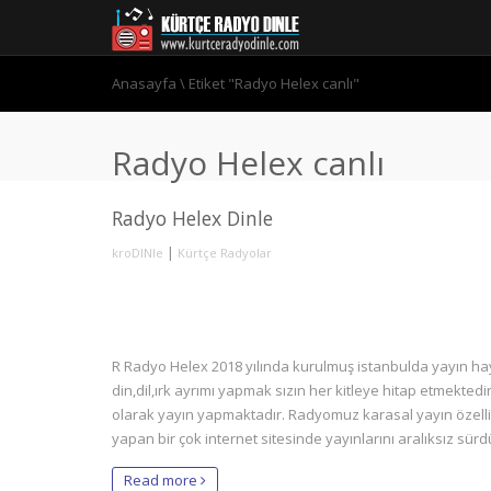
Anasayfa
\
Etiket "Radyo Helex canlı"
Radyo Helex canlı
Radyo Helex Dinle
|
kroDINle
Kürtçe Radyolar
R Radyo Helex 2018 yılında kurulmuş istanbulda yayın haya
din,dil,ırk ayrımı yapmak sızın her kitleye hitap etmekte
olarak yayın yapmaktadır. Radyomuz karasal yayın özelliği
yapan bir çok internet sitesinde yayınlarını aralıksız sür
Read more