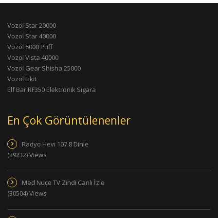
Vozol Star 20000
Vozol Star 40000
Vozol 6000 Puff
Vozol Vista 40000
Vozol Gear Shisha 25000
Vozol Likit
Elf Bar RF350 Elektronik Sigara
En Çok Görüntülenenler
Radyo Hevi 107.8 Dinle
(39232) Views
Med Nuçe TV Zindi Canlı İzle
(30504) Views