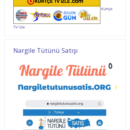
Kürtçe
TV İzle
Nargile Tütünü Satışı