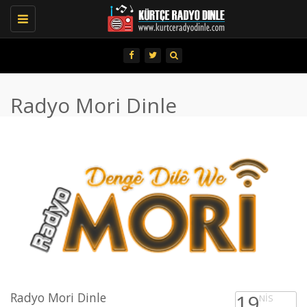
Toggle
navigation
Radyo Mori Dinle
Radyo Mori Dinle
19
NIS