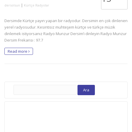
|
dersolsun
Kürtçe Radyolar
Dersimde Kürtçe yayın yapan bir radyodur. Dersimin en çok dinlenen
yerel radyosudur. Kesintisiz muhteşem kürtçe ve türkçe müzik
dinlemek istiyorsanız Radyo Munzur Dersim’i dinleyin Radyo Munzur
Dersim Frekansı : 97.7
Read more
Arama: