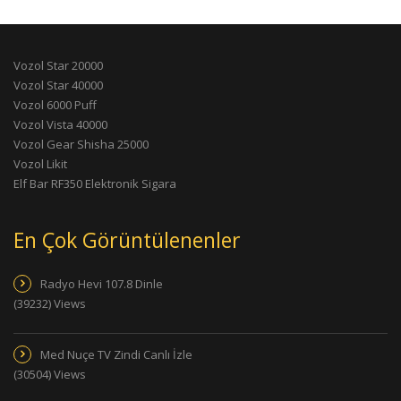
Vozol Star 20000
Vozol Star 40000
Vozol 6000 Puff
Vozol Vista 40000
Vozol Gear Shisha 25000
Vozol Likit
Elf Bar RF350 Elektronik Sigara
En Çok Görüntülenenler
Radyo Hevi 107.8 Dinle
(39232) Views
Med Nuçe TV Zindi Canlı İzle
(30504) Views