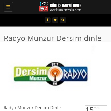
Toggle
navigation
Radyo Munzur Dersim dinle
Radyo Munzur Dersim Dinle
15
MAR