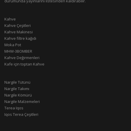
durumunda yayınlarını listesinden kaldırabilir.
Kahve
Kahve Çeşitleri
Kahve Makinesi
Kahve filtre kağıdı
Moka Pot
MHW-3BOMBER
Kahve Değirmenleri
Kafe için toptan Kahve
Nargile Tütünü
Nargile Takımı
Nargile Kömürü
Nargile Malzemeleri
Terea Iqos
Iqos Terea Çeşitleri