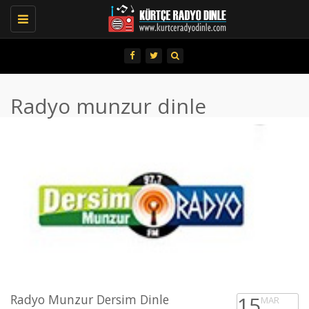
Toggle
navigation
Radyo munzur dinle
Radyo Munzur Dersim Dinle
15
MAR