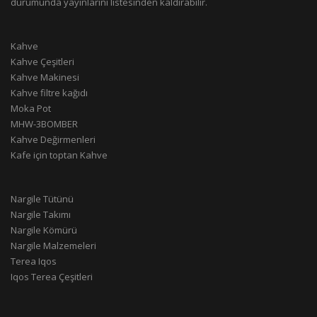
durumunda yayınlarını listesinden kaldırabilir.
Kahve
Kahve Çeşitleri
Kahve Makinesi
Kahve filtre kağıdı
Moka Pot
MHW-3BOMBER
Kahve Değirmenleri
Kafe için toptan Kahve
Nargile Tütünü
Nargile Takımı
Nargile Kömürü
Nargile Malzemeleri
Terea Iqos
Iqos Terea Çeşitleri