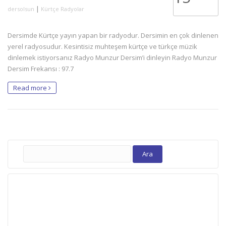
|
dersolsun
Kürtçe Radyolar
Dersimde Kürtçe yayın yapan bir radyodur. Dersimin en çok dinlenen
yerel radyosudur. Kesintisiz muhteşem kürtçe ve türkçe müzik
dinlemek istiyorsanız Radyo Munzur Dersim’i dinleyin Radyo Munzur
Dersim Frekansı : 97.7
Read more
Arama: