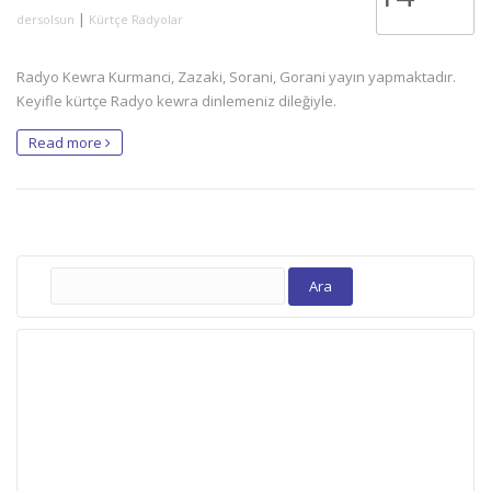
|
dersolsun
Kürtçe Radyolar
Radyo Kewra Kurmanci, Zazaki, Sorani, Gorani yayın yapmaktadır.
Keyifle kürtçe Radyo kewra dinlemeniz dileğiyle.
Read more
Arama: