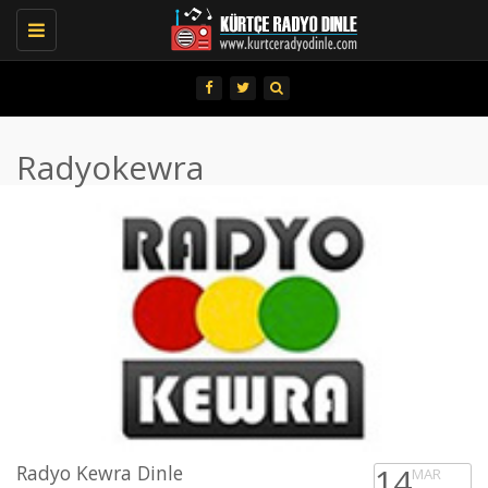
Toggle
navigation
Radyokewra
Radyo Kewra Dinle
14
MAR