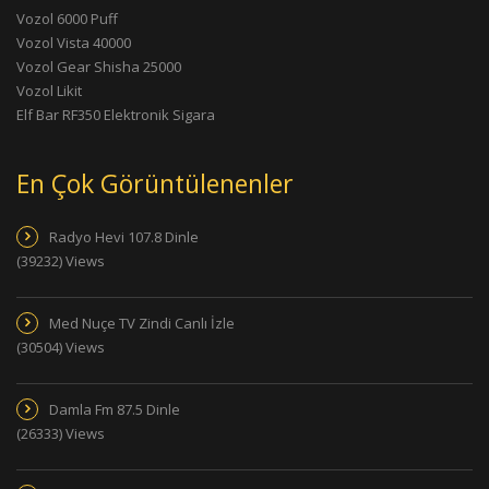
Vozol 6000 Puff
Vozol Vista 40000
Vozol Gear Shisha 25000
Vozol Likit
Elf Bar RF350 Elektronik Sigara
En Çok Görüntülenenler
Radyo Hevi 107.8 Dinle
(39232) Views
Med Nuçe TV Zindi Canlı İzle
(30504) Views
Damla Fm 87.5 Dinle
(26333) Views