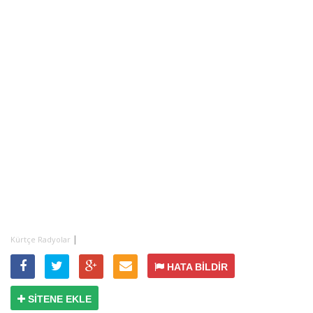
|
Kürtçe Radyolar
HATA BİLDİR
SİTENE EKLE