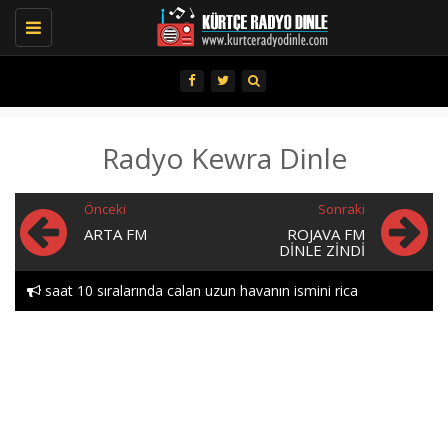
Toggle
navigation
Radyo Kewra Dinle
Önceki
Sonraki
ARTA FM
ROJAVA FM
DINLE ZINDI
saat 10 sıralarında calan uzun havanın ismini rica
edebılırmıyım lutfen heylor..