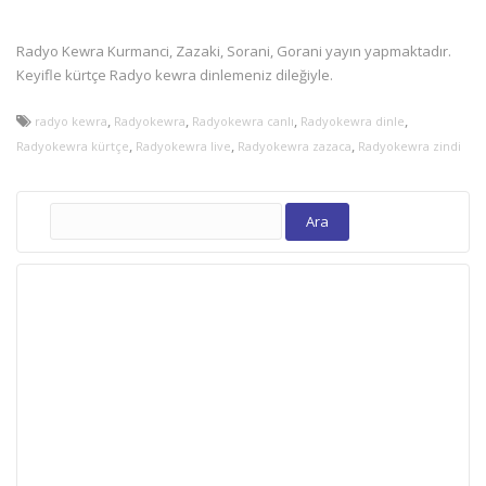
Radyo Kewra Kurmanci, Zazaki, Sorani, Gorani yayın yapmaktadır.
Keyifle kürtçe Radyo kewra dinlemeniz dileğiyle.
,
,
,
,
radyo kewra
Radyokewra
Radyokewra canlı
Radyokewra dinle
,
,
,
Radyokewra kürtçe
Radyokewra live
Radyokewra zazaca
Radyokewra zindi
Arama: