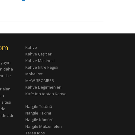
com
Kahve
Kahve Çeşitleri
Kahve Makinesi
 yayın
Kahve filtre kağıdı
rın daha
Moka Pot
ını bir
MHW-3BOMBER
Kahve Değirmenleri
r alan
Kafe için toptan Kahve
çen
 sitesi
Nargile Tütünü
nde
Nargile Takımı
nde adı
Nargile Kömürü
Nargile Malzemeleri
Terea Iqos