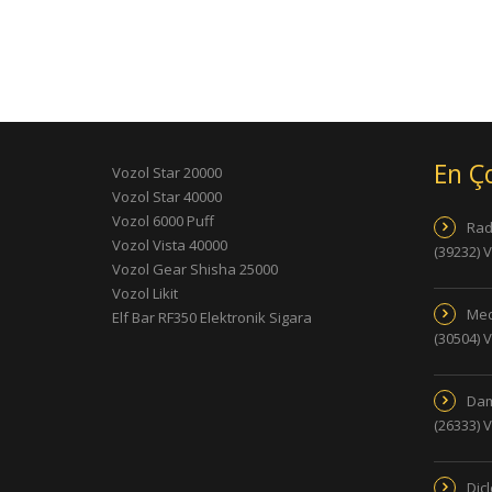
En Ç
Vozol Star 20000
Vozol Star 40000
Vozol 6000 Puff
Rad
Vozol Vista 40000
(39232) 
Vozol Gear Shisha 25000
Vozol Likit
Med
Elf Bar RF350 Elektronik Sigara
(30504) 
Dam
(26333) 
Dic