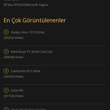
Elf Bar RF350 Elektronik Sigara
En Çok Görüntülenenler
Radyo Hevi 107.8 Dinle
(39232) Views
Med Nuçe TV Zindi Canlı İzle
(30504) Views
Damla Fm 87.5 Dinle
(26333) Views
Dicle FM
(25154) Views
Sterk TV Zindi Canlı İzle