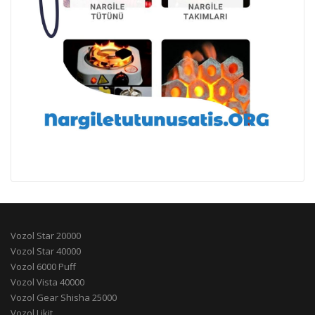
Vozol Star 20000
Vozol Star 40000
Vozol 6000 Puff
Vozol Vista 40000
Vozol Gear Shisha 25000
Vozol Likit