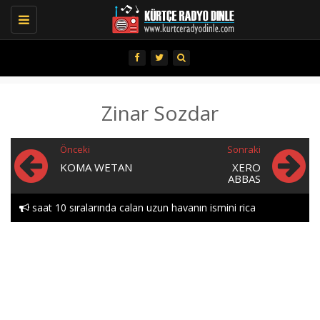
Toggle
navigation
Zinar Sozdar
Önceki
Sonraki
KOMA WETAN
XERO
ABBAS
saat 10 sıralarında calan uzun havanın ismini rica
Hozan aytactan doxtor..
edebılırmıyım lutfen heylor..