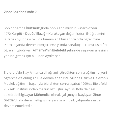
Zinar Sozdar Kimdir ?
Son dönemde
kürt müziği
nde popüler olmuştur. Zinar Sozdar
1972
Xarpêt – Depê
/
Elazığ – Karakoçan
doğumludur. İlköğretimini
Kızılca köyündeki okulda tamamladıktan sonra orta öğretimine
Karakoçanda devam etmiştir.1988 yılında Karakoçan Lisesi 1.sınıfta
öğrenim görürken
Almanya’nın Bielefeld
şehrinde yaşayan ailesinin
yanına gitmek için okuldan ayrılmıştır.
Bielefeld’de 3 ay Almanca dil eğitimi gördükten sonra eğitimine yeni
öğrenmekte olduğu dil ile devam eder.1993 yılında Fizik ve Elektronik
Meslek eğitimini başarıyla bitirdikten sonra , şubat 1999’da Bielefeld
Yüksek Enstitüsünden mezun olmuştur. Ayni yıl Köln de özel
sektörde
Bilgisayar Mühendisi
olarak çalışmaya
başlayan Zinar
Sozdar
, hala devam ettiği işinin yanı sıra müzik çalışmalarına da
devam etmektedir.