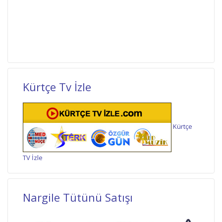
Kürtçe Tv İzle
Kürtçe
TV İzle
Nargile Tütünü Satışı