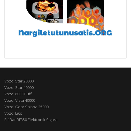
Vozol Star 20000
Vozol Star 40000
Vozol 6000 Puff
Vozol Vista 40000
Vozol Gear Shisha 25000
Vozol Likit
Elf Bar RF350 Elektronik Sigara