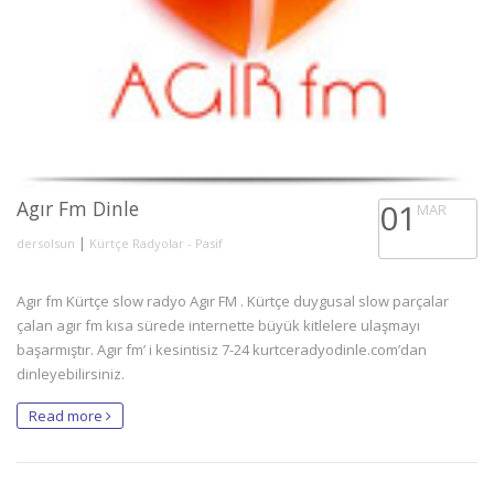
Agır Fm Dinle
01
MAR
|
dersolsun
Kürtçe Radyolar - Pasif
Agır fm Kürtçe slow radyo Agır FM . Kürtçe duygusal slow parçalar
çalan agır fm kısa sürede internette büyük kitlelere ulaşmayı
başarmıştır. Agır fm’ i kesintisiz 7-24 kurtceradyodinle.com’dan
dinleyebilirsiniz.
Read more