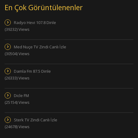
En Çok Görüntülenenler
Radyo Hevi 107.8 Dinle
(39232) Views
Med Nuçe TV Zindi Canlı İzle
(30504) Views
Damla Fm 87.5 Dinle
(26333) Views
Dicle FM
(25154) Views
Sterk TV Zindi Canlı İzle
(24678) Views