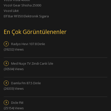
Vozol Gear Shisha 25000
Vozol Likit
Elf Bar RF350 Elektronik Sigara
En Çok Görüntülenenler
Radyo Hevi 107.8 Dinle
(39232) Views
Med Nuçe TV Zindi Canlı İzle
(30504) Views
Damla Fm 87.5 Dinle
(26333) Views
Dicle FM
(25154) Views