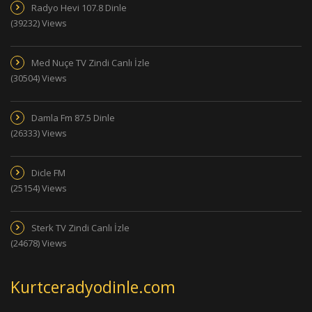
Radyo Hevi 107.8 Dinle
(39232) Views
Med Nuçe TV Zindi Canlı İzle
(30504) Views
Damla Fm 87.5 Dinle
(26333) Views
Dicle FM
(25154) Views
Sterk TV Zindi Canlı İzle
(24678) Views
Kurtceradyodinle.com