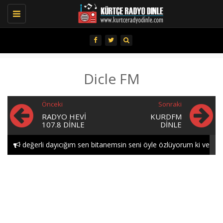
Toggle
navigation
Dicle FM
Önceki
Sonraki
RADYO HEVI
KURDFM
107.8 DINLE
DINLE
değerli dayıcığım sen bitanemsin seni öyle özlüyorum ki ve
öyle seviyorum gece..