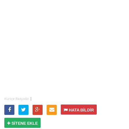
|
Kürtçe Radyolar
HATA BİLDİR
SİTENE EKLE