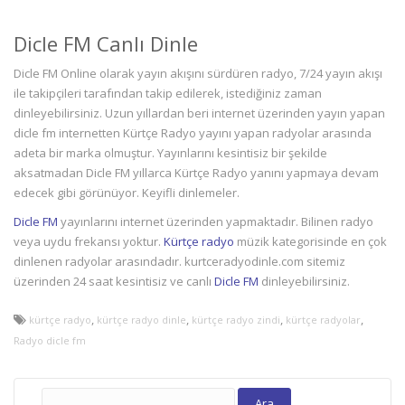
Dicle FM Canlı Dinle
Dicle FM Online olarak yayın akışını sürdüren radyo, 7/24 yayın akışı
ile takipçileri tarafından takip edilerek, istediğiniz zaman
dinleyebilirsiniz. Uzun yıllardan beri internet üzerinden yayın yapan
dicle fm internetten Kürtçe Radyo yayını yapan radyolar arasında
adeta bir marka olmuştur. Yayınlarını kesintisiz bir şekilde
aksatmadan Dicle FM yıllarca Kürtçe Radyo yanını yapmaya devam
edecek gibi görünüyor. Keyifli dinlemeler.
Dicle FM
yayınlarını internet üzerinden yapmaktadır. Bilinen radyo
veya uydu frekansı yoktur.
Kürtçe radyo
müzik kategorisinde en çok
dinlenen radyolar arasındadır. kurtceradyodinle.com sitemiz
üzerinden 24 saat kesintisiz ve canlı
Dicle FM
dinleyebilirsiniz.
,
,
,
,
kürtçe radyo
kürtçe radyo dinle
kürtçe radyo zindi
kürtçe radyolar
Radyo dicle fm
Arama: