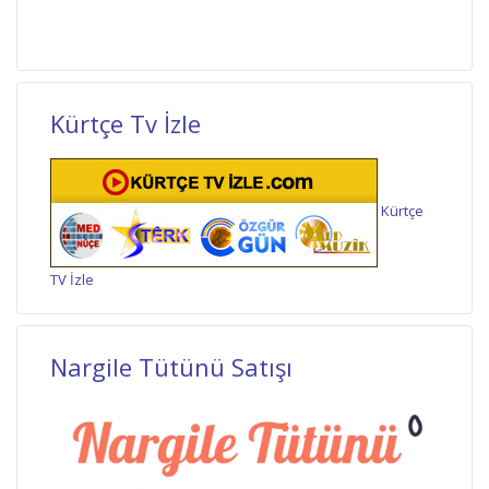
Kürtçe Tv İzle
Kürtçe
TV İzle
Nargile Tütünü Satışı