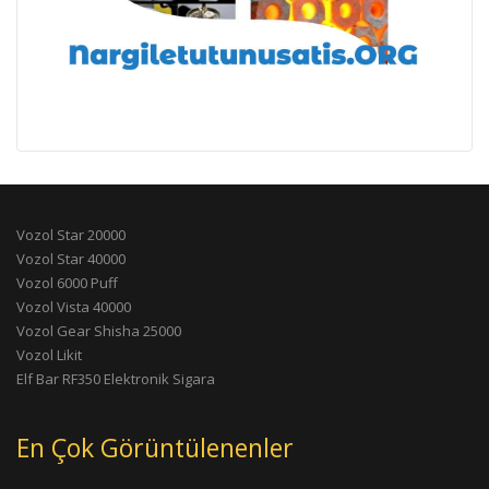
Vozol Star 20000
Vozol Star 40000
Vozol 6000 Puff
Vozol Vista 40000
Vozol Gear Shisha 25000
Vozol Likit
Elf Bar RF350 Elektronik Sigara
En Çok Görüntülenenler