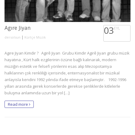
Agıre Jiyan
03
EYL
|
dersolsun
Kürtçe Müzik
Agıre Jiyan Kimdir ? Agirê Jiyan Grubu Kimdir Agirê Jiyan grubu müzik
hayatına , Kürt halk ezgilerinin özüne bağlı kalınarak, modern
müziğin estetik ve felsefi yönlerini esas alıp Mezopotamya
halklarının çok renkliliği içerisinde, enternasyonalist bir müzikal
anlayisla kendini 1992 yılında ifade etmeye başlamıştır. 1992-1996
yılları arasında gerek konserlerde gerekse şenliklerde kitlelerle
buluşma anlamında uzun bir yol […]
Read more