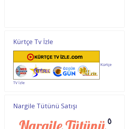
Kürtçe Tv İzle
Kürtçe
TV İzle
Nargile Tütünü Satışı