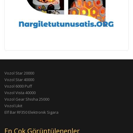
Vozol Star 20000
Vozol Star 40000
Vozol 6000 Puff
Vozol Vista 40000
Vozol Gear Shisha 25000
Vozol Likit
Elf Bar RF350 Elektronik Sigara
En Çok Görüntülenenler