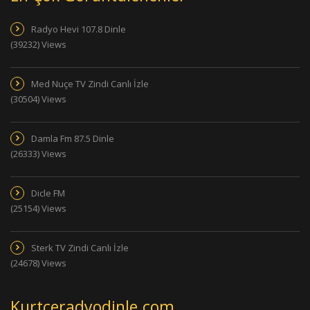
Radyo Hevi 107.8 Dinle
(39232) Views
Med Nuçe TV Zindi Canlı İzle
(30504) Views
Damla Fm 87.5 Dinle
(26333) Views
Dicle FM
(25154) Views
Sterk TV Zindi Canlı İzle
(24678) Views
Kurtceradyodinle.com