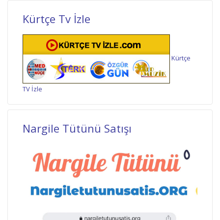
Kürtçe Tv İzle
Kürtçe
TV İzle
Nargile Tütünü Satışı