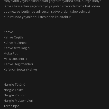
radyoların yayın hakları adları geçen radyolara aittir. Kürtçe Radyo
Dinle sitesi adları geçen radyo yayınları üzerinde hiçbir hak iddaa
edemez ve içeriğinde adı geçen radyolardan talep gelmesi
durumunda yayınlarını listesinden kaldırabilir.
Kahve
Kahve Çeşitleri
Kahve Makinesi
Kahve filtre kağıdı
Moka Pot
MHW-3BOMBER
Kahve Değirmenleri
Kafe için toptan Kahve
Nargile Tütünü
Nargile Takımı
Nargile Kömürü
Nargile Malzemeleri
Terea Iqos