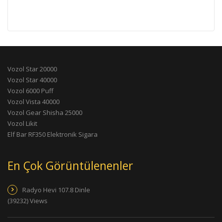
Vozol Star 20000
Vozol Star 40000
Vozol 6000 Puff
Vozol Vista 40000
Vozol Gear Shisha 25000
Vozol Likit
Elf Bar RF350 Elektronik Sigara
En Çok Görüntülenenler
Radyo Hevi 107.8 Dinle
(39232) Views