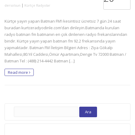
|
dersolsun
Kürtçe Radyolar
Kürtçe yayın yapan Batman FM’i kesintisiz ücretsiz 7 gün 24 saat
buradan kurtceradyodinle.com’dan dinleyin.Batmanda kurulan
radyo batman fm batmanın en çok dinlenen radyo frekanslarından
biridir. Kürtçe yayın yapan batman fm 92.2 frekansında yayın
yapmaktadır. Batman FM İletişim Bilgieri Adres : Ziya Gökalp
Mahallesi,80.Yıl Caddesi,Ömür Apartmanı,Denge Tv 72000 Batman /
Batman Tel : (488) 214-4442 Batman […]
Read more
Arama: