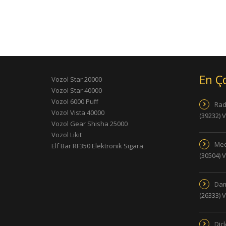
En Ç
Vozol Star 20000
Vozol Star 40000
Vozol 6000 Puff
Rad
Vozol Vista 40000
(39232) 
Vozol Gear Shisha 25000
Vozol Likit
Med
Elf Bar RF350 Elektronik Sigara
(30504) 
Dam
(26333) 
Dic