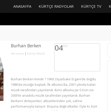
ANASAYFA
KÜRTÇE RADYOLAR
KÜRTÇE TV
Burhan Berken
04
EKI
|
dersolsun
Kürtçe Müzik
Burhan Berken Kimdir ? 1969, Diyarbakır Ergani’de doğdu.
1986’da müziğe başladı. İlk albümü Ba, 2001 yılında kalan
müzik tarafından yayınlandı. ikinci albümü Jar û Evin ise
2005’te anadolu müzik tarafından yayınlandı. Burhan
Berken’i dinleyenleri; albümlerinden çok, sahne
performansıyla tanıyor. Boşuna değil elbette. Öyle ki; Kürt