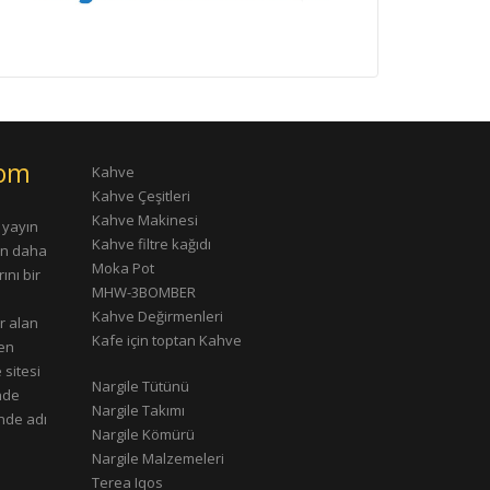
com
Kahve
Kahve Çeşitleri
Kahve Makinesi
 yayın
Kahve filtre kağıdı
rın daha
Moka Pot
ını bir
MHW-3BOMBER
Kahve Değirmenleri
r alan
Kafe için toptan Kahve
çen
 sitesi
Nargile Tütünü
nde
Nargile Takımı
nde adı
Nargile Kömürü
Nargile Malzemeleri
Terea Iqos