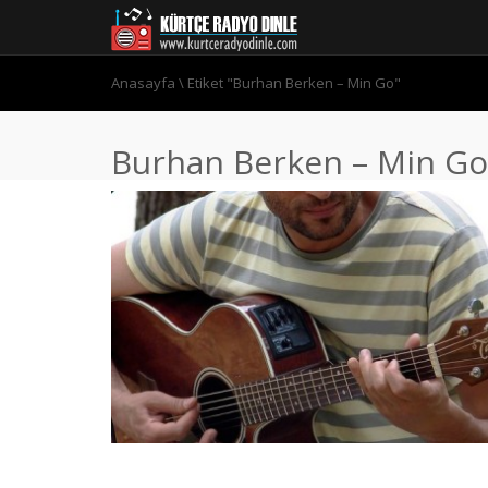
Anasayfa
\
Etiket "Burhan Berken – Min Go"
Burhan Berken – Min Go