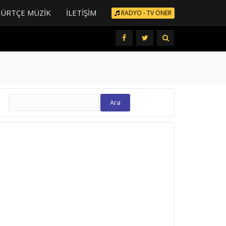
KÜRTÇE MÜZIK
İLETIŞIM
RADYO - TV ÖNER
Arama: