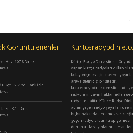
ok Görüntülenenler
Kurtceradyodinle.
yo Hevi 107.8 Dinle
Kürtçe Radyo Dinle sitesi dünyada
Views
yapan kürtçe radyoları kullanıcıla
kolay erişmesi için internet yayınlar
araya getirildiği bir sitedir.
 Nuçe TV Zindi Canlı İzle
kurtceradyodinle.com sitesinde ye
Views
radyoların yayın hakları adları ge
radyolara aittir. Kürtçe Radyo Dinle
adları geçen radyo yayınları üzeri
la Fm 87.5 Dinle
hiçbir hak iddaa edemez ve içeriği
Views
geçen radyolardan talep gelmesi
durumunda yayınlarını listesinden
le FM