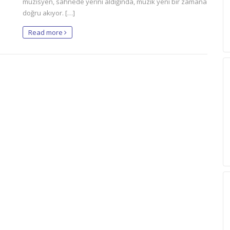
müzisyen, sahnede yerini aldığında, müzik yeni bir zamana
doğru akıyor. […]
Read more