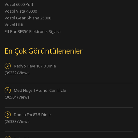
Vozol 6000 Puff
Vozol Vista 40000
Vozol Gear Shisha 25000
Vozol Likit
Elf Bar RF350 Elektronik Sigara
En Çok Görüntülenenler
Radyo Hevi 107.8 Dinle
(39232) Views
Med Nuçe TV Zindi Canlı İzle
(30504) Views
Damla Fm 87.5 Dinle
(26333) Views