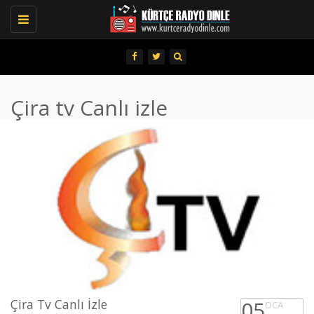
Toggle
navigation
Çira tv Canlı izle
Çira Tv Canlı İzle
05
OCA