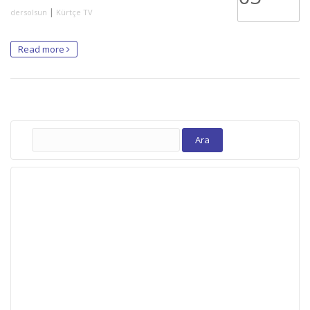
|
dersolsun
Kürtçe TV
Read more
Arama: