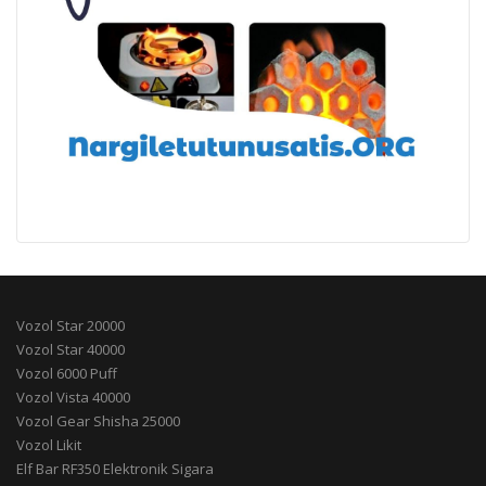
Vozol Star 20000
Vozol Star 40000
Vozol 6000 Puff
Vozol Vista 40000
Vozol Gear Shisha 25000
Vozol Likit
Elf Bar RF350 Elektronik Sigara