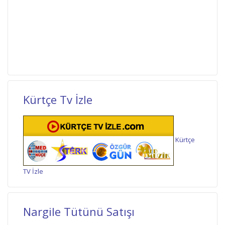
Kürtçe Tv İzle
Kürtçe
TV İzle
Nargile Tütünü Satışı