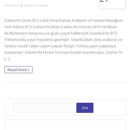
|
dersolsun
Kürtçe Radyolar
Damla Fm Dinle 87.5 Canlı Slow Damar Arabesk ve Fantezi Müziğinin
Yeni Adresi 87.5 Damla Fm Dinle Damla Fm 4 nisan 2014 Yılı İtibari
ile,Muhteşem temposu ve güçlü yayın kalitesiyle,İstanbul’da 87.5
frekansında yayın hayatına geçmiştir. İstanbuldan slow arabesk ve
fantezi müzik radyo yayını yapan Radyo Türkçe yayın yapmaya
başlamıştır. Damla FM Ekrem İnce tarafından kurulmuştur. Damla TV
[…]
Read more
Arama: