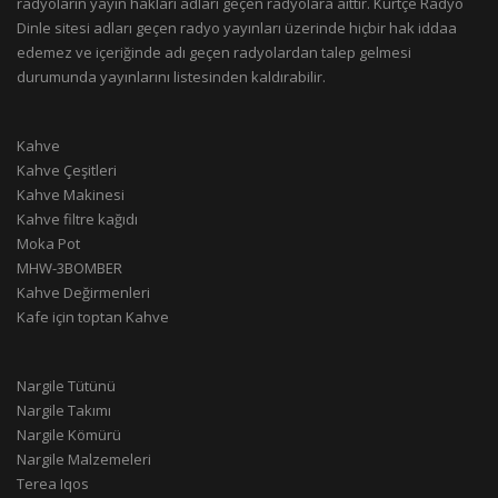
radyoların yayın hakları adları geçen radyolara aittir. Kürtçe Radyo
Dinle sitesi adları geçen radyo yayınları üzerinde hiçbir hak iddaa
edemez ve içeriğinde adı geçen radyolardan talep gelmesi
durumunda yayınlarını listesinden kaldırabilir.
Kahve
Kahve Çeşitleri
Kahve Makinesi
Kahve filtre kağıdı
Moka Pot
MHW-3BOMBER
Kahve Değirmenleri
Kafe için toptan Kahve
Nargile Tütünü
Nargile Takımı
Nargile Kömürü
Nargile Malzemeleri
Terea Iqos