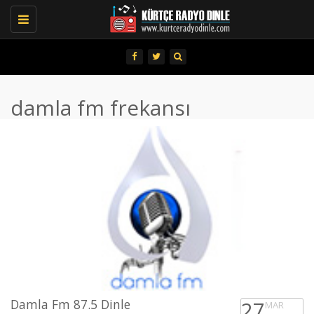
Toggle
navigation
damla fm frekansı
Damla Fm 87.5 Dinle
27
MAR