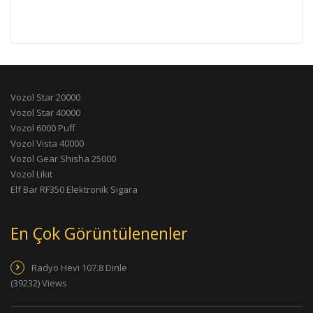
Vozol Star 20000
Vozol Star 40000
Vozol 6000 Puff
Vozol Vista 40000
Vozol Gear Shisha 25000
Vozol Likit
Elf Bar RF350 Elektronik Sigara
En Çok Görüntülenenler
Radyo Hevi 107.8 Dinle
(39232) Views