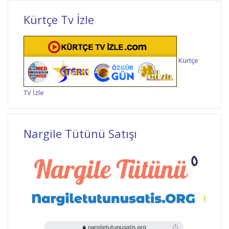
Kürtçe Tv İzle
Kürtçe
TV İzle
Nargile Tütünü Satışı