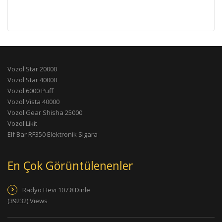
Vozol Star 20000
Vozol Star 40000
Vozol 6000 Puff
Vozol Vista 40000
Vozol Gear Shisha 25000
Vozol Likit
Elf Bar RF350 Elektronik Sigara
En Çok Görüntülenenler
Radyo Hevi 107.8 Dinle
(39232) Views