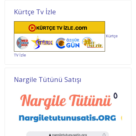
Kürtçe Tv İzle
Kürtçe
TV İzle
Nargile Tütünü Satışı