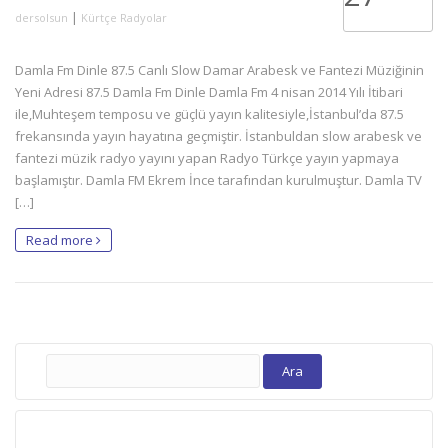
|
dersolsun
Kürtçe Radyolar
Damla Fm Dinle 87.5 Canlı Slow Damar Arabesk ve Fantezi Müziğinin
Yeni Adresi 87.5 Damla Fm Dinle Damla Fm 4 nisan 2014 Yılı İtibari
ile,Muhteşem temposu ve güçlü yayın kalitesiyle,İstanbul’da 87.5
frekansında yayın hayatına geçmiştir. İstanbuldan slow arabesk ve
fantezi müzik radyo yayını yapan Radyo Türkçe yayın yapmaya
başlamıştır. Damla FM Ekrem İnce tarafından kurulmuştur. Damla TV
[…]
Read more
Arama: