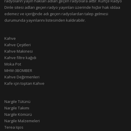
radyoların yayın hakları adları geçen radyolara aittir. Kürtçe Radyo
Dinle sitesi adları geçen radyo yayınları üzerinde hiçbir hak iddaa
edemez ve içeriğinde adı geçen radyolardan talep gelmesi
durumunda yayınlarını listesinden kaldırabilir.
Kahve
Kahve Çeşitleri
Kahve Makinesi
Kahve filtre kağıdı
Moka Pot
MHW-3BOMBER
Kahve Değirmenleri
Kafe için toptan Kahve
Nargile Tütünü
Nargile Takımı
Nargile Kömürü
Nargile Malzemeleri
Terea Iqos