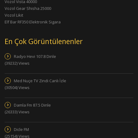
Vozol Vista 40000
Vozol Gear Shisha 25000
Vozol Likit
Elf Bar RF350 Elektronik Sigara
En Çok Görüntülenenler
Radyo Hevi 107.8 Dinle
(39232) Views
Med Nuçe TV Zindi Canlı İzle
(30504) Views
Damla Fm 87.5 Dinle
(26333) Views
Dicle FM
(25154) Views