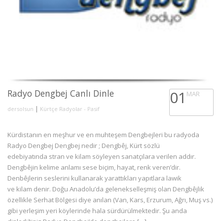
Radyo Dengbej Canlı Dinle
01
MAR
|
dersolsun
Kürtçe Radyolar - Pasif
Kürdistanın en meşhur ve en muhteşem Dengbejleri bu radyoda
Radyo Dengbej Dengbej nedir ; Dengbêj, Kürt sözlü
edebiyatında stran ve kilam söyleyen sanatçılara verilen addır.
Dengbêjin kelime anlamı sese biçim, hayat, renk veren’dir.
Denbêjlerin seslerini kullanarak yarattıkları yapıtlara lawik
ve kilam denir. Doğu Anadolu’da gelenekselleşmiş olan Dengbêjlik
özellikle Serhat Bölgesi diye anılan (Van, Kars, Erzurum, Ağrı, Muş vs.)
gibi yerleşim yeri köylerinde hala sürdürülmektedir. Şu anda