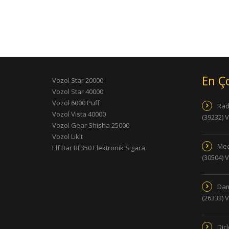
En Ç
Vozol Star 20000
Vozol Star 40000
Vozol 6000 Puff
Rad
Vozol Vista 40000
(39232) 
Vozol Gear Shisha 25000
Vozol Likit
Med
Elf Bar RF350 Elektronik Sigara
(30504) 
Dam
(26333) 
Dic