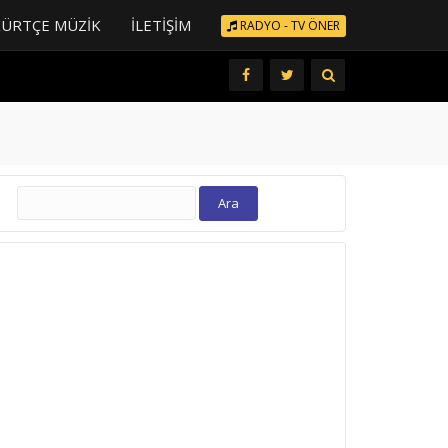
KÜRTÇE MÜZIK
İLETIŞIM
RADYO - TV ÖNER
Arama: