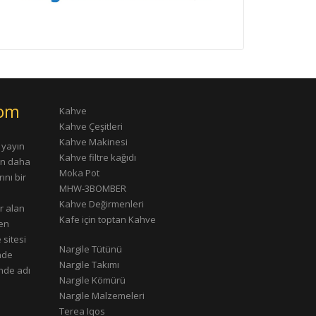
com
Kahve
Kahve Çeşitleri
Kahve Makinesi
 yayın
Kahve filtre kağıdı
rın daha
Moka Pot
ını bir
MHW-3BOMBER
Kahve Değirmenleri
r alan
Kafe için toptan Kahve
çen
 sitesi
Nargile Tütünü
nde
Nargile Takımı
nde adı
Nargile Kömürü
Nargile Malzemeleri
Terea Iqos