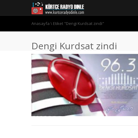
Anasayfa
\
Etiket "Dengi Kurdsat zindi"
Dengi Kurdsat zindi