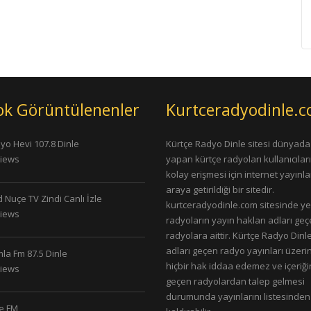
ok Görüntülenenler
Kurtceradyodinle.
yo Hevi 107.8 Dinle
Kürtçe Radyo Dinle sitesi dünyada
Views
yapan kürtçe radyoları kullanıcıla
kolay erişmesi için internet yayınlar
araya getirildiği bir sitedir.
 Nuçe TV Zindi Canlı İzle
kurtceradyodinle.com sitesinde ye
Views
radyoların yayın hakları adları ge
radyolara aittir. Kürtçe Radyo Dinle
adları geçen radyo yayınları üzeri
la Fm 87.5 Dinle
hiçbir hak iddaa edemez ve içeriği
Views
geçen radyolardan talep gelmesi
durumunda yayınlarını listesinden
le FM