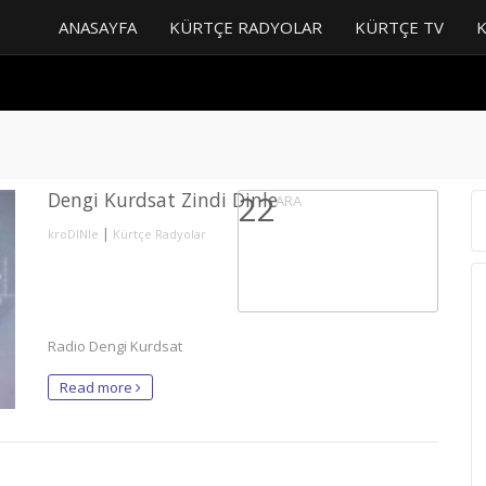
ANASAYFA
KÜRTÇE RADYOLAR
KÜRTÇE TV
Dengi Kurdsat Zindi Dinle
22
ARA
|
kroDINle
Kürtçe Radyolar
Radio Dengi Kurdsat
Read more