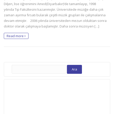
Diljen, lise öğrenimini Amed(Diyarbakır)‘de tamamlayıp, 1998
yılında Tıp Fakültesini kazanmıştır. Üniversitede müziğe daha çok
zaman ayırma fırsatı bularak çeşitli müzik grupları ile çalışmalarına
devam etmiştir. 2006 yılında üniversiteden mezun olduktan sonra
doktor olarak çalışmaya başlamıştır. Daha sonra müzisyen […]
Read more
Arama: