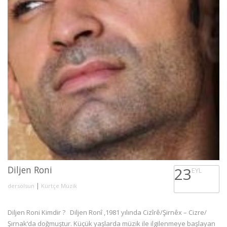
Diljen Roni
23
EYL
|
dersolsun
Kürtçe Müzik
Diljen Roni Kimdir ? Diljen Ronî ,1981 yılında Cizîrê/Şirnêx – Cizre/
Şırnak‘da doğmuştur. Küçük yaşlarda müzik ile ilgilenmeye başlayan