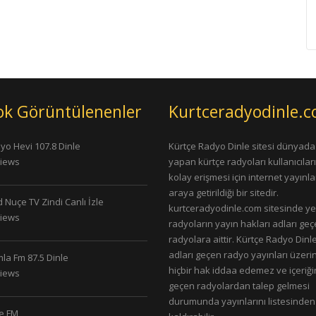
ok Görüntülenenler
Kurtceradyodinle.
yo Hevi 107.8 Dinle
Kürtçe Radyo Dinle sitesi dünyada
Views
yapan kürtçe radyoları kullanıcıla
kolay erişmesi için internet yayınlar
araya getirildiği bir sitedir.
 Nuçe TV Zindi Canlı İzle
kurtceradyodinle.com sitesinde ye
Views
radyoların yayın hakları adları ge
radyolara aittir. Kürtçe Radyo Dinle
adları geçen radyo yayınları üzeri
la Fm 87.5 Dinle
hiçbir hak iddaa edemez ve içeriği
Views
geçen radyolardan talep gelmesi
durumunda yayınlarını listesinden
le FM