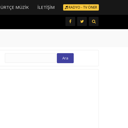
KÜRTÇE MÜZIK
İLETIŞIM
RADYO - TV ÖNER
Arama: