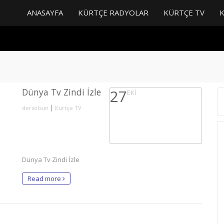
ANASAYFA
KÜRTÇE RADYOLAR
KÜRTÇE TV
Dünya Tv Zindi İzle
27
EKI
|
dersolsun
Kürtçe TV
Dünya Tv Zindi İzle
Read more