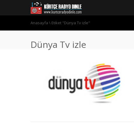
Anasayfa
\
Etiket "Dünya Tv izle"
Dünya Tv izle