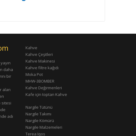
com
Kahve
Kahve Çeşitleri
Kahve Makinesi
 yayın
Kahve filtre kağıdı
rın daha
Moka Pot
ını bir
MHW-3BOMBER
Kahve Değirmenleri
r alan
Kafe için toptan Kahve
çen
 sitesi
Nargile Tütünü
nde
Nargile Takımı
nde adı
Nargile Kömürü
Nargile Malzemeleri
Terea Iqos