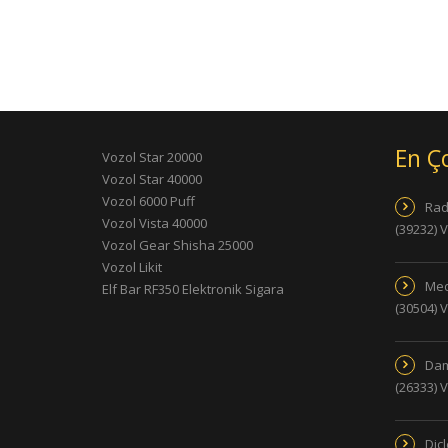
En Ç
Vozol Star 20000
Vozol Star 40000
Vozol 6000 Puff
Rad
Vozol Vista 40000
(39232) 
Vozol Gear Shisha 25000
Vozol Likit
Med
Elf Bar RF350 Elektronik Sigara
(30504) 
Dam
(26333) 
Dic