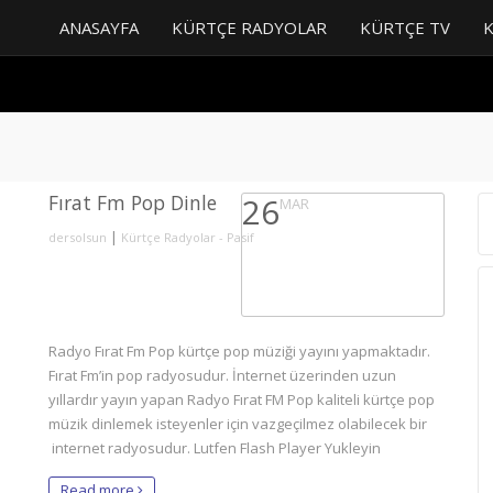
ANASAYFA
KÜRTÇE RADYOLAR
KÜRTÇE TV
Fırat Fm Pop Dinle
26
MAR
|
dersolsun
Kürtçe Radyolar - Pasif
Radyo Fırat Fm Pop kürtçe pop müziği yayını yapmaktadır.
Fırat Fm’in pop radyosudur. İnternet üzerinden uzun
yıllardır yayın yapan Radyo Fırat FM Pop kaliteli kürtçe pop
müzik dinlemek isteyenler için vazgeçilmez olabilecek bir
internet radyosudur. Lutfen Flash Player Yukleyin
Read more