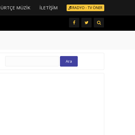
KÜRTÇE MÜZIK
İLETIŞIM
RADYO - TV ÖNER
Arama: