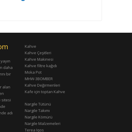
com
Kahve
Kahve Çeşitleri
Kahve Makinesi
 yayın
Kahve filtre kağıdı
rın daha
Moka Pot
ını bir
MHW-3BOMBER
Kahve Değirmenleri
r alan
Kafe için toptan Kahve
çen
 sitesi
Nargile Tütünü
nde
Nargile Takımı
nde adı
Nargile Kömürü
Nargile Malzemeleri
Terea Iqos