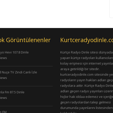
ok Görüntülenenler
Kurtceradyodinle.
yo Hevi 107.8 Dinle
Kürtçe Radyo Dinle sitesi dünyada
Views
yapan kürtçe radyoları kullanıcıla
kolay erişmesi için internet yayınlar
araya getirildiği bir sitedir.
 Nuçe TV Zindi Canlı İzle
kurtceradyodinle.com sitesinde ye
Views
radyoların yayın hakları adları ge
radyolara aittir. Kürtçe Radyo Dinle
adları geçen radyo yayınları üzeri
la Fm 87.5 Dinle
hiçbir hak iddaa edemez ve içeriği
Views
geçen radyolardan talep gelmesi
durumunda yayınlarını listesinden
le FM