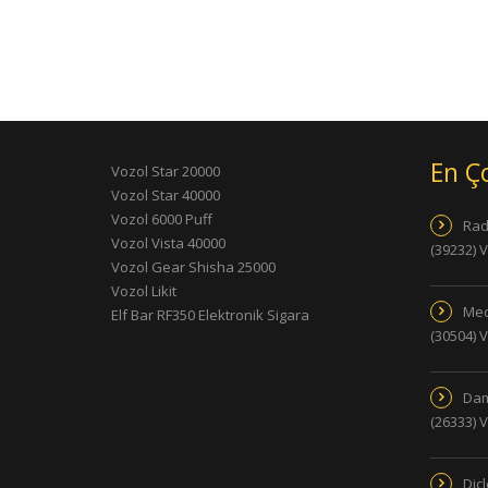
En Ç
Vozol Star 20000
Vozol Star 40000
Vozol 6000 Puff
Rad
Vozol Vista 40000
(39232) 
Vozol Gear Shisha 25000
Vozol Likit
Med
Elf Bar RF350 Elektronik Sigara
(30504) 
Dam
(26333) 
Dic