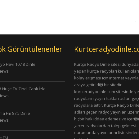
ok Görüntülenenler
Kurtceradyodinle.
yo Hevi 107.8 Dinle
Kürtçe Radyo Dinle sitesi dünyada
Views
yapan kürtçe radyoları kullanıcıla
kolay erişmesi için internet yayınlar
araya getirildiği bir sitedir.
 Nuçe TV Zindi Canlı İzle
kurtceradyodinle.com sitesinde ye
Views
radyoların yayın hakları adları ge
radyolara aittir. Kürtçe Radyo Dinle
adları geçen radyo yayınları üzeri
la Fm 87.5 Dinle
hiçbir hak iddaa edemez ve içeriği
Views
geçen radyolardan talep gelmesi
durumunda yayınlarını listesinden
le FM