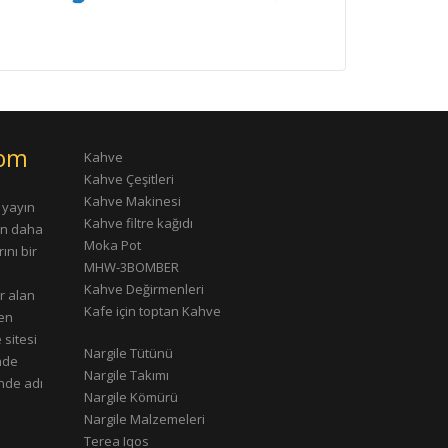
com
Kahve
Kahve Çeşitleri
Kahve Makinesi
 yayın
Kahve filtre kağıdı
rın daha
Moka Pot
ını bir
MHW-3BOMBER
Kahve Değirmenleri
r alan
Kafe için toptan Kahve
çen
 sitesi
Nargile Tütünü
nde
Nargile Takımı
nde adı
Nargile Kömürü
Nargile Malzemeleri
Terea Iqos