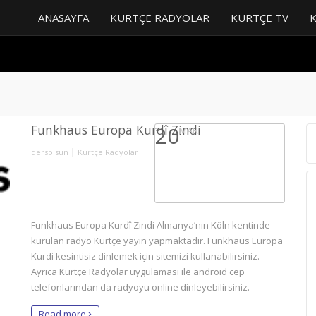
ANASAYFA
KÜRTÇE RADYOLAR
KÜRTÇE TV
Funkhaus Europa Kurdî Zindi
20
MAR
|
dersolsun
Kürtçe Radyolar
Funkhaus Europa Kurdî Zindi Almanya’nın Köln kentinde
kurulan radyo Kürtçe yayın yapmaktadır. Funkhaus Europa
Kurdi kesintisiz dinlemek için sitemizi kullanabilirsiniz.
Ayrıca Kürtçe Radyolar uygulaması ile android cep
telefonlarından da radyoyu online dinleyebilirsiniz.
Read more