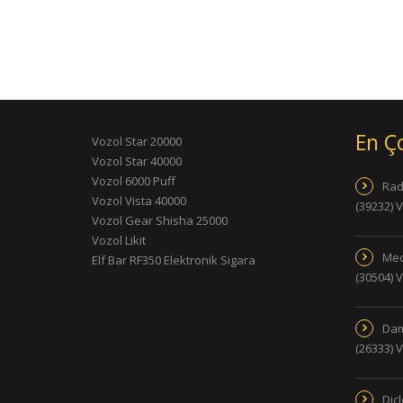
En Ç
Vozol Star 20000
Vozol Star 40000
Vozol 6000 Puff
Rad
Vozol Vista 40000
(39232) 
Vozol Gear Shisha 25000
Vozol Likit
Med
Elf Bar RF350 Elektronik Sigara
(30504) 
Dam
(26333) 
Dic