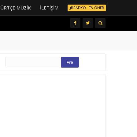
KÜRTÇE MÜZIK
İLETIŞIM
RADYO - TV ÖNER
Arama: