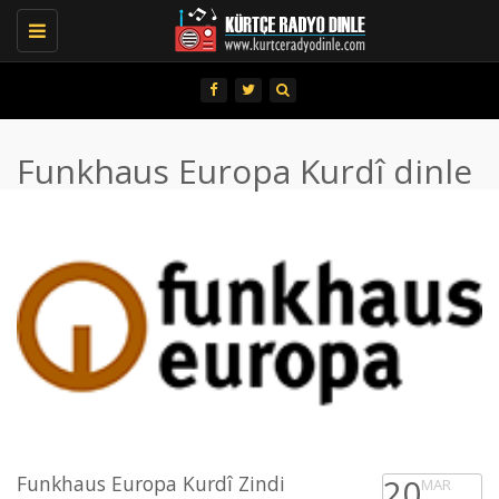
Toggle
navigation
Funkhaus Europa Kurdî dinle
Funkhaus Europa Kurdî Zindi
20
MAR