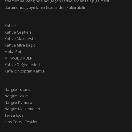
edemez ve içeriğinde adı geçen radyolardan talep gelmesi
durumunda yayınlarını listesinden kaldırabilir.
Kahve
Kahve Çeşitleri
Kahve Makinesi
Kahve filtre kağıdı
Moka Pot
MHW-3BOMBER
Kahve Değirmenleri
Kafe için toptan Kahve
Nargile Tütünü
Nargile Takımı
Nargile Kömürü
Nargile Malzemeleri
Terea Iqos
Iqos Terea Çeşitleri