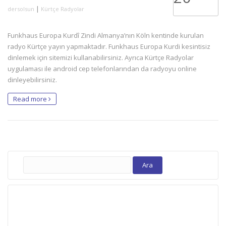
|
dersolsun
Kürtçe Radyolar
Funkhaus Europa Kurdî Zindi Almanya’nın Köln kentinde kurulan
radyo Kürtçe yayın yapmaktadır. Funkhaus Europa Kurdi kesintisiz
dinlemek için sitemizi kullanabilirsiniz. Ayrıca Kürtçe Radyolar
uygulaması ile android cep telefonlarından da radyoyu online
dinleyebilirsiniz.
Read more
Arama: