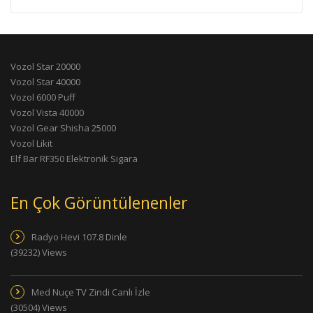
Vozol Star 20000
Vozol Star 40000
Vozol 6000 Puff
Vozol Vista 40000
Vozol Gear Shisha 25000
Vozol Likit
Elf Bar RF350 Elektronik Sigara
En Çok Görüntülenenler
Radyo Hevi 107.8 Dinle
(39232) Views
Med Nuçe TV Zindi Canlı İzle
(30504) Views