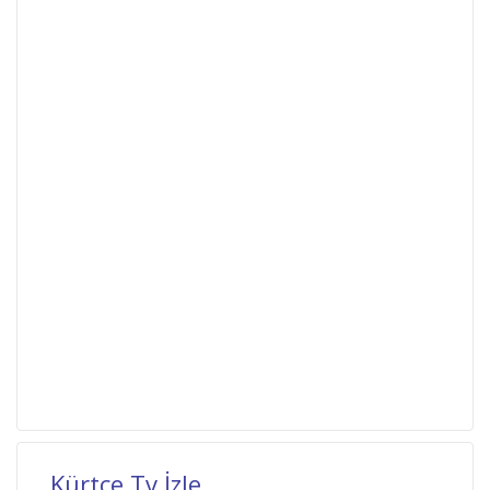
Kürtçe Tv İzle