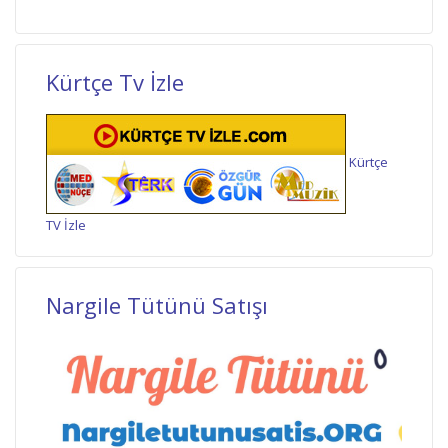
Kürtçe Tv İzle
Kürtçe
TV İzle
Nargile Tütünü Satışı