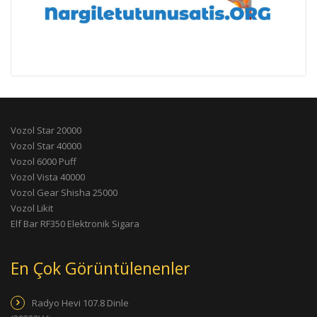
Vozol Star 20000
Vozol Star 40000
Vozol 6000 Puff
Vozol Vista 40000
Vozol Gear Shisha 25000
Vozol Likit
Elf Bar RF350 Elektronik Sigara
En Çok Görüntülenenler
Radyo Hevi 107.8 Dinle