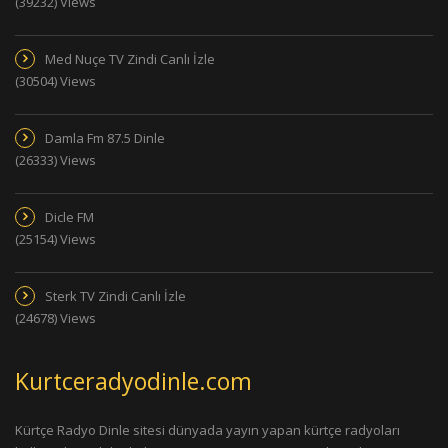
(39232) Views
Med Nuçe TV Zindi Canlı İzle
(30504) Views
Damla Fm 87.5 Dinle
(26333) Views
Dicle FM
(25154) Views
Sterk TV Zindi Canlı İzle
(24678) Views
Kurtceradyodinle.com
Kürtçe Radyo Dinle sitesi dünyada yayın yapan kürtçe radyoları