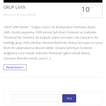
GRUP Lilith
10
EKI
|
dersolsun
Kürtçe Müzik
GRUP Lilith Kimdir ? Göğün Yarısı” ile dinleyicilere merhaba diyen
Lilith, müzik yaşamına 1999 yılında Şehriban Özdemir ve Gabriele
Thierkopf ile İstanbul’ da başladı. Daha sonraları Satı Sarıyar’ın da
katıldığı grup, 2002 yılından itibaren Berlin’de, Maviş Güneşer ve Luise
Blum ile çalışmalarına devam ettiler. Grupta Şehriban Özdemir
(bağlama-cura-vokal), Gabriele Thierkopf (gitar-vokal), Maviş
Güneşer (bendir-vokal), Luise […]
Read more
Arama: