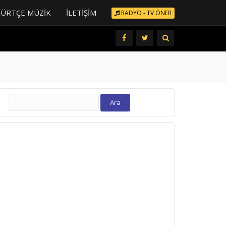
KÜRTÇE MÜZIK
İLETIŞIM
RADYO - TV ÖNER
Arama: