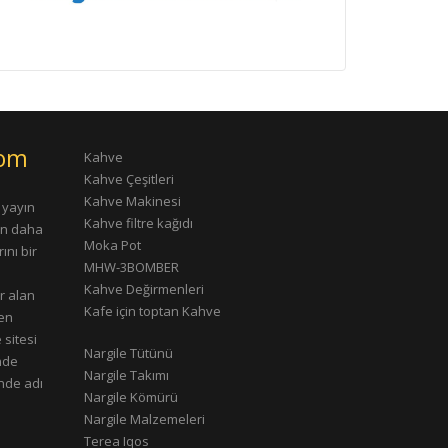
com
Kahve
Kahve Çeşitleri
Kahve Makinesi
 yayın
Kahve filtre kağıdı
rın daha
Moka Pot
ını bir
MHW-3BOMBER
Kahve Değirmenleri
r alan
Kafe için toptan Kahve
çen
 sitesi
Nargile Tütünü
nde
Nargile Takımı
nde adı
Nargile Kömürü
Nargile Malzemeleri
Terea Iqos