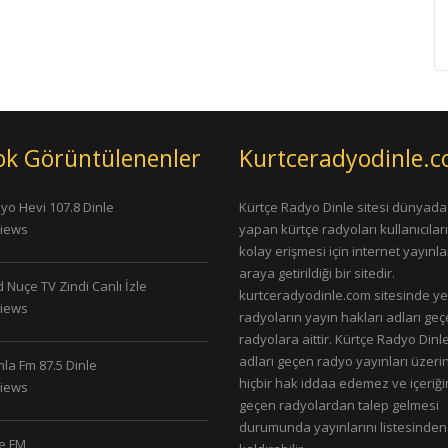
ok Görüntülenenler
Kurtceradyodinle.
yo Hevi 107.8 Dinle
Kürtçe Radyo Dinle sitesi dünyada
Views
yapan kürtçe radyoları kullanıcıla
kolay erişmesi için internet yayınlar
araya getirildiği bir sitedir.
 Nuçe TV Zindi Canlı İzle
kurtceradyodinle.com sitesinde ye
Views
radyoların yayın hakları adları ge
radyolara aittir. Kürtçe Radyo Dinle
adları geçen radyo yayınları üzeri
la Fm 87.5 Dinle
hiçbir hak iddaa edemez ve içeriği
Views
geçen radyolardan talep gelmesi
durumunda yayınlarını listesinden
le FM