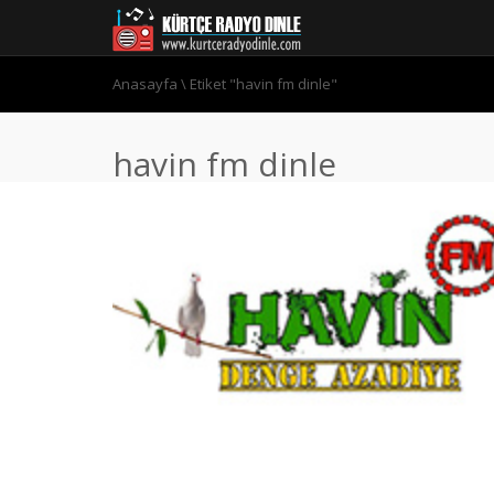
Anasayfa
\
Etiket "havin fm dinle"
havin fm dinle