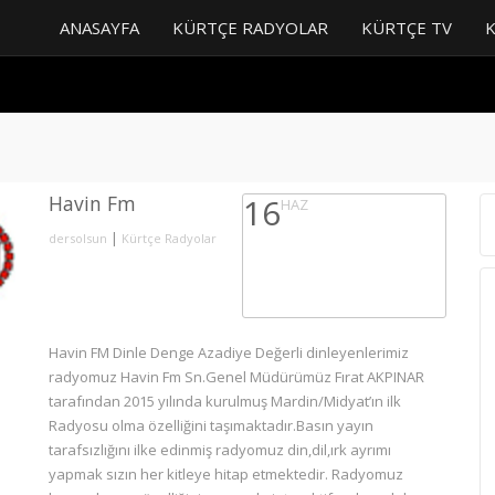
ANASAYFA
KÜRTÇE RADYOLAR
KÜRTÇE TV
Havin Fm
16
HAZ
|
dersolsun
Kürtçe Radyolar
Havin FM Dinle Denge Azadiye Değerli dinleyenlerimiz
radyomuz Havin Fm Sn.Genel Müdürümüz Fırat AKPINAR
tarafından 2015 yılında kurulmuş Mardin/Midyat’ın ilk
Radyosu olma özelliğini taşımaktadır.Basın yayın
tarafsızlığını ilke edinmiş radyomuz din,dil,ırk ayrımı
yapmak sızın her kitleye hitap etmektedir. Radyomuz