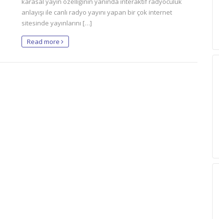
karasal yayın özelliğinin yanında interaktif radyoculuk
anlayışı ile canlı radyo yayını yapan bir çok internet
sitesinde yayınlarını […]
Read more