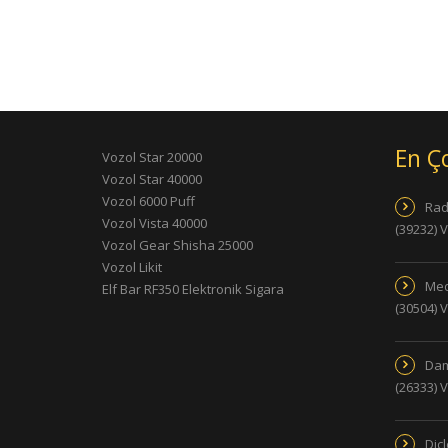
En Ç
Vozol Star 20000
Vozol Star 40000
Vozol 6000 Puff
Rad
Vozol Vista 40000
(39232) 
Vozol Gear Shisha 25000
Vozol Likit
Med
Elf Bar RF350 Elektronik Sigara
(30504) 
Dam
(26333) 
Dic