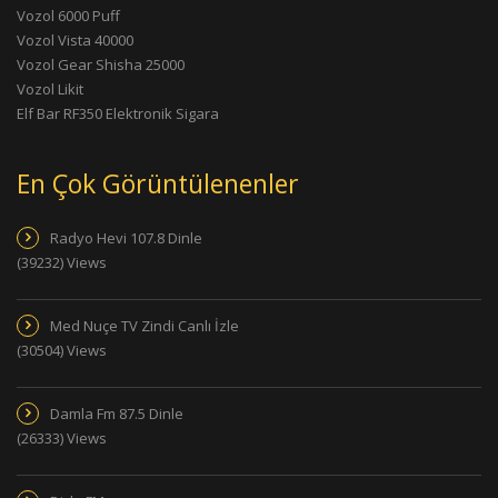
Vozol 6000 Puff
Vozol Vista 40000
Vozol Gear Shisha 25000
Vozol Likit
Elf Bar RF350 Elektronik Sigara
En Çok Görüntülenenler
Radyo Hevi 107.8 Dinle
(39232) Views
Med Nuçe TV Zindi Canlı İzle
(30504) Views
Damla Fm 87.5 Dinle
(26333) Views