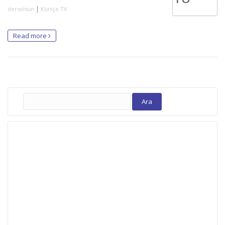
|
dersolsun
Kürtçe TV
Read more
Arama: