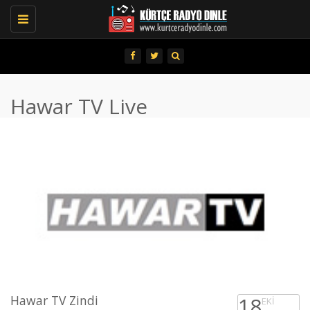
Toggle
navigation
Hawar TV Live
Hawar TV Zindi
18
EKI