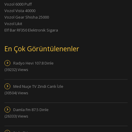
Vozol 6000 Puff
Vozol Vista 40000
Vozol Gear Shisha 25000
Vozol Likit
Elf Bar RF350 Elektronik Sigara
En Çok Görüntülenenler
Radyo Hevi 107.8 Dinle
(39232) Views
Med Nuçe TV Zindi Canlı İzle
(30504) Views
Damla Fm 87.5 Dinle
(26333) Views