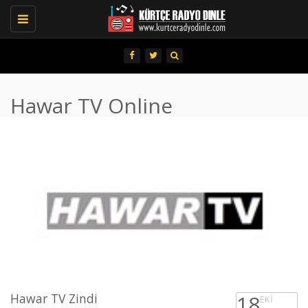
Toggle
navigation
Hawar TV Online
Hawar TV Zindi
18
EKI