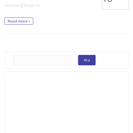
|
dersolsun
Kürtçe TV
Read more
Arama: