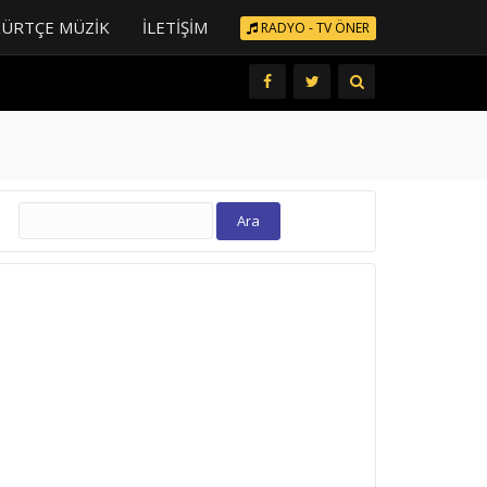
KÜRTÇE MÜZIK
İLETIŞIM
RADYO - TV ÖNER
Arama: