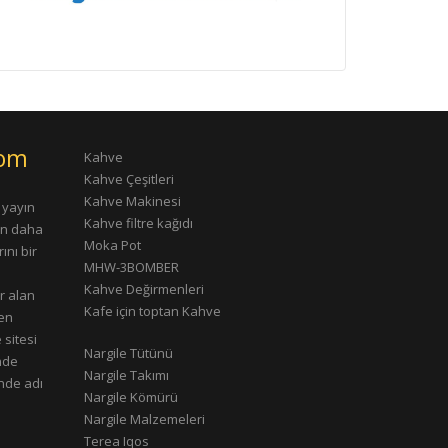
com
Kahve
Kahve Çeşitleri
Kahve Makinesi
 yayın
Kahve filtre kağıdı
rın daha
Moka Pot
ını bir
MHW-3BOMBER
Kahve Değirmenleri
r alan
Kafe için toptan Kahve
çen
 sitesi
Nargile Tütünü
nde
Nargile Takımı
nde adı
Nargile Kömürü
Nargile Malzemeleri
Terea Iqos