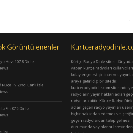
ok Görüntülenenler
Kurtceradyodinle.
yo Hevi 107.8 Dinle
Kürtçe Radyo Dinle sitesi dünyada
Views
yapan kürtçe radyoları kullanıcıla
kolay erişmesi için internet yayınlar
araya getirildiği bir sitedir.
 Nuçe TV Zindi Canlı İzle
kurtceradyodinle.com sitesinde ye
Views
radyoların yayın hakları adları ge
radyolara aittir. Kürtçe Radyo Dinle
adları geçen radyo yayınları üzeri
la Fm 87.5 Dinle
hiçbir hak iddaa edemez ve içeriği
Views
geçen radyolardan talep gelmesi
durumunda yayınlarını listesinden
le FM