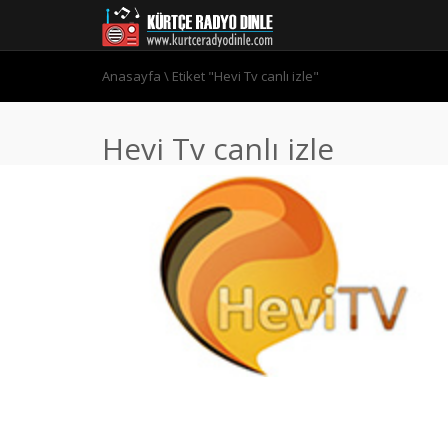
Anasayfa
\
Etiket "Hevi Tv canlı izle"
Hevi Tv canlı izle