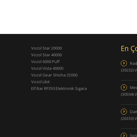
En Ç
Vozol Star 20000
Vozol Star 40000
Vozol 6000 Puff
Rad
Vozol Vista 40000
(39232) 
Vozol Gear Shisha 25000
Vozol Likit
Med
Elf Bar RF350 Elektronik Sigara
(30504) 
Dam
(26333) 
Dic