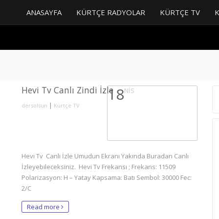
ANASAYFA
KÜRTÇE RADYOLAR
KÜRTÇE TV
Hevi Tv Canlı Zindi İzle
18
NIS
|
dersolsun
Kürtçe TV
Hevi Tv Canlı İzle Umudun Ekranı Yakında Buradan Canlı
İzleyebileceksiniz. Hevi Tv Frekansı ; Frekans: 11509
Polarizasyon: H – Yatay Kapsama: Batı Sembol: 30000 Fec:
2/C
Read more